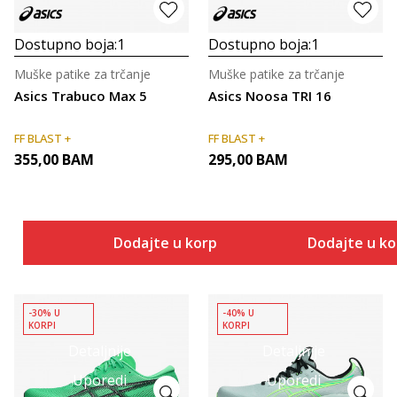
Dostupno boja:
1
Dostupno boja:
1
Muške patike za trčanje
Muške patike za trčanje
Asics Trabuco Max 5
Asics Noosa TRI 16
FF BLAST +
FF BLAST +
355,00
BAM
295,00
BAM
Dodajte u korpu
Dodajte u k
-30% U
-40% U
KORPI
KORPI
Detaljnije
Detaljnije
Uporedi
Uporedi