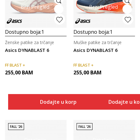
Brzi Pregled
Brzi Pregled
Dostupno boja:
1
Dostupno boja:
1
Ženske patike za trčanje
Muške patike za trčanje
Asics DYNABLAST 6
Asics DYNABLAST 6
FF BLAST +
FF BLAST +
255,00
BAM
255,00
BAM
Dodajte u korpu
Dodajte u k
FALL '26
FALL '26