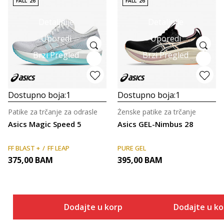
FALL '26
FALL '26
Detaljnije
Detaljnije
Uporedi
Uporedi
Brzi Pregled
Brzi Pregled
Dostupno boja:
1
Dostupno boja:
1
Patike za trčanje za odrasle
Ženske patike za trčanje
Asics Magic Speed 5
Asics GEL-Nimbus 28
FF BLAST +
FF LEAP
PURE GEL
375,00
BAM
395,00
BAM
Dodajte u korpu
Dodajte u k