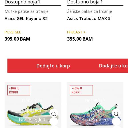
Dostupno boja:
1
Dostupno boja:
1
Muške patike za trčanje
Ženske patike za trčanje
Asics GEL-Kayano 32
Asics Trabuco MAX 5
PURE GEL
FF BLAST +
395,00
BAM
355,00
BAM
Dodajte u korpu
Dodajte u k
-40% U
-40% U
KORPI
KORPI
Detaljnije
Detaljnije
Uporedi
Uporedi
Brzi Pregled
Brzi Pregled