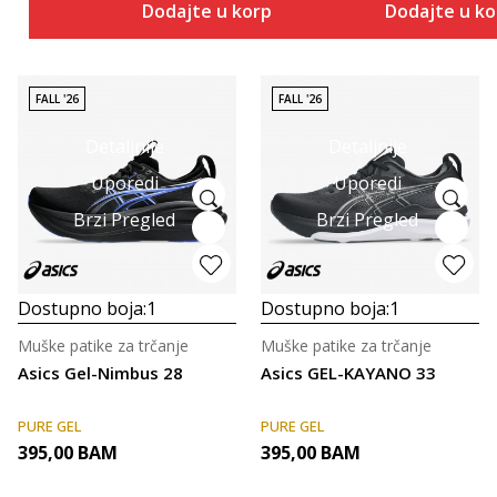
Dodajte u korpu
Dodajte u k
FALL '26
FALL '26
Detaljnije
Detaljnije
Uporedi
Uporedi
Brzi Pregled
Brzi Pregled
Dostupno boja:
1
Dostupno boja:
1
Muške patike za trčanje
Muške patike za trčanje
Asics Gel-Nimbus 28
Asics GEL-KAYANO 33
PURE GEL
PURE GEL
395,00
BAM
395,00
BAM