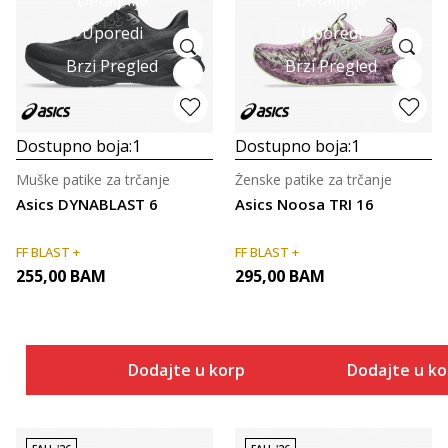
Detaljnije
Detaljnije
Uporedi
Uporedi
Brzi Pregled
Brzi Pregled
Dostupno boja:
1
Dostupno boja:
1
Muške patike za trčanje
Ženske patike za trčanje
Asics DYNABLAST 6
Asics Noosa TRI 16
FF BLAST +
FF BLAST +
255,00
BAM
295,00
BAM
Dodajte u korpu
Dodajte u k