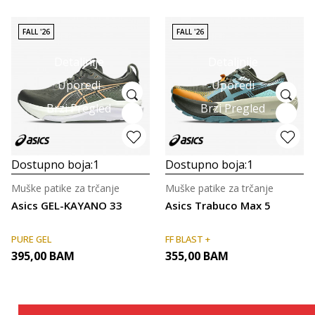
FALL '26
FALL '26
Detaljnije
Detaljnije
Uporedi
Uporedi
Brzi Pregled
Brzi Pregled
Dostupno boja:
1
Dostupno boja:
1
Muške patike za trčanje
Muške patike za trčanje
Asics GEL-KAYANO 33
Asics Trabuco Max 5
PURE GEL
FF BLAST +
395,00
BAM
355,00
BAM