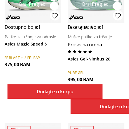
Brzi Pregled
Brzi Pregled
Dostupno boja:
1
Dostupno boja:
1
Patike za trčanje za odrasle
Muške patike za trčanje
Asics Magic Speed 5
Prosecna ocena
:
FF BLAST +
FF LEAP
Asics Gel-Nimbus 28
375,00
BAM
PURE GEL
395,00
BAM
Dodajte u korpu
Dodajte u k