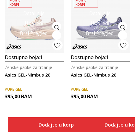
-40% U
-40% U
KORPI
KORPI
Detaljnije
Detaljnije
Uporedi
Uporedi
Brzi Pregled
Brzi Pregled
Dostupno boja:
1
Dostupno boja:
1
Ženske patike za trčanje
Ženske patike za trčanje
Asics GEL-Nimbus 28
Asics GEL-Nimbus 28
PURE GEL
PURE GEL
395,00
BAM
395,00
BAM
Dodajte u korpu
Dodajte u k