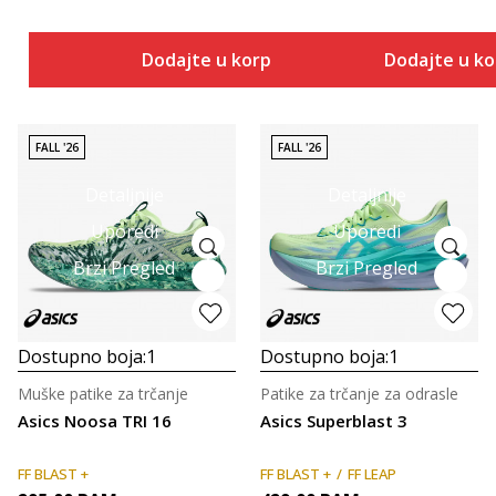
Dodajte u korpu
Dodajte u k
FALL '26
FALL '26
Detaljnije
Detaljnije
Uporedi
Uporedi
Brzi Pregled
Brzi Pregled
Dostupno boja:
1
Dostupno boja:
1
Muške patike za trčanje
Patike za trčanje za odrasle
Asics Noosa TRI 16
Asics Superblast 3
FF BLAST +
FF BLAST +
FF LEAP