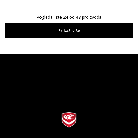
Pogledali ste
24
od
48
proizvoda
Prikaži više