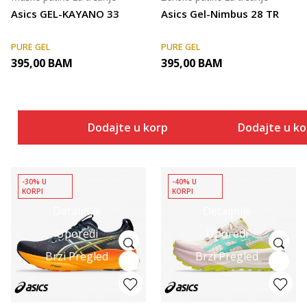
Asics GEL-KAYANO 33
Asics Gel-Nimbus 28 TR
PURE GEL
PURE GEL
395,00
BAM
395,00
BAM
Dodajte u korpu
Dodajte u k
-30% U
-40% U
KORPI
KORPI
Detaljnije
Detaljnije
Uporedi
Uporedi
Brzi Pregled
Brzi Pregled