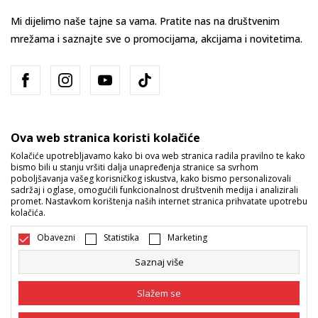
Mi dijelimo naše tajne sa vama. Pratite nas na društvenim
mrežama i saznajte sve o promocijama, akcijama i novitetima.
Ova web stranica koristi kolačiće
Kolačiće upotrebljavamo kako bi ova web stranica radila pravilno te kako
bismo bili u stanju vršiti dalja unapređenja stranice sa svrhom
Bosna i Hercegovina
Promijenite
poboljšavanja vašeg korisničkog iskustva, kako bismo personalizovali
sadržaj i oglase, omogućili funkcionalnost društvenih medija i analizirali
promet. Nastavkom korištenja naših internet stranica prihvatate upotrebu
kolačića.
Obavezni
Statistika
Marketing
Saznaj više
Nastojimo da budemo što precizniji u opisu proizvoda, prikazu slika i
samih cijena, ali ne možemo garantovati da su sve informacije kompletne
Slažem se
i bez grešaka. Svi artikli prikazani na sajtu su dio naše ponude i ne
podrazumijeva da su dostupni u svakom trenutku. Raspoloživost robe