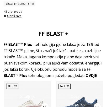
Lista: FF BLAST +
48
proizvoda
Obriši sve
FF BLAST +
FF BLAST™ Plus
-
tehnologija pjene laksa je za 19% od
FF BLAST™ pjene, što znači još lakše patike za ozbiljne
trkače. Meka, lagana kompozicija pjene daje pozitivni
push svakom koraku, pružajući vam dodatnu energiju i
još lakši korak. Cjelokupnu ponudu modela sa
FF
BLAST™ Plus
tehnologijom možete pogledati
OVDJE
.
FALL '26
FALL '26
Detaljnije
Detaljnije
Uporedi
Uporedi