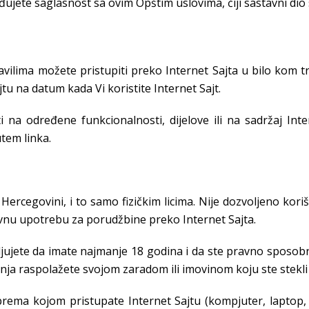
jete saglasnost sa ovim Opštim uslovima, čiji sastavni dio s
ilima možete pristupiti preko Internet Sajta u bilo kom tr
jtu na datum kada Vi koristite Internet Sajt.
a određene funkcionalnosti, dijelove ili na sadržaj Intern
utem linka.
 Hercegovini, i to samo fizičkim licima. Nije dozvoljeno kor
ovnu upotrebu za porudžbine preko Internet Sajta.
vljujete da imate najmanje 18 godina i da ste pravno sposob
anja raspolažete svojom zaradom ili imovinom koju ste stek
ema kojom pristupate Internet Sajtu (kompjuter, laptop, ne