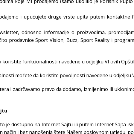
izvodima koje Mi prodajemo (samo ukoliko je korisnik kupio
rodajemo i upućujete druge vrste upita putem kontaktne fo
wsletter, odnosno informacije o proizvodima, promocij
o prodavnice Sport Vision, Buzz, Sport Reality i program 
a koristite funkcionalnosti navedene u odjeljku VI ovih Opšti
nosti možete da koristite povoljnosti navedene u odjeljku V
tera i zadržavamo pravo da dodamo, izmijenimo ili uklonimo
jtu
 što je dostupno na Internet Sajtu ili putem Internet Sajta i
an način i bez nanošenja štete Našem poslovnom ugledu, po