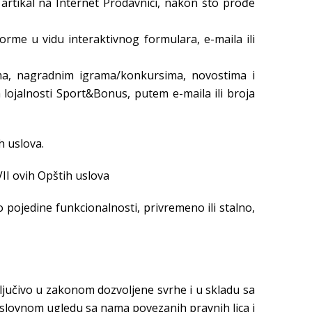
 artikal na Internet Prodavnici, nakon što prođe
rme u vidu interaktivnog formulara, e-maila ili
ama, nagradnim igrama/konkursima, novostima i
lojalnosti Sport&Bonus, putem e-maila ili broja
h uslova.
II ovih Opštih uslova
 pojedine funkcionalnosti, privremeno ili stalno,
sključivo u zakonom dozvoljene svrhe i u skladu sa
slovnom ugledu sa nama povezanih pravnih lica i