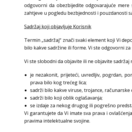
odgovorni da obezbijedite odgovarajuće mere si
zahtjeve u pogledu bezbjednosti i pouzdanosti s
Sadržaj koji objavljuje Korisnik
Termin „sadržaj“ znači svaki element koji Vi depon
bilo kakve sadržine ili forme. Vi ste odgovorni z
Vi ste slobodni da objavite ili ne objavite sadržaj 
je nezakonit, prijeteći, uvredljiv, pogrdan, po
prava bilo kog trećeg lica;
sadrži bilo kakve viruse, trojance, računarske 
sadrži bilo koji oblik oglašavanja;
se izdaje za nekog drugog ili pogrešno predsta
Vi garantujete da Vi imate sva prava i ovlašćenj
pravima intelektualne svojine.