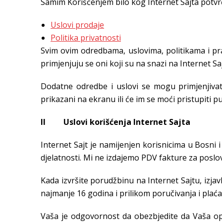
Samim Korišćenjem bilo kog Internet Sajta potvrđu
Uslovi prodaje
Politika privatnosti
Svim ovim odredbama, uslovima, politikama i prav
primjenjuju se oni koji su na snazi na Internet Sa
Dodatne odredbe i uslovi se mogu primjenjivati n
prikazani na ekranu ili će im se moći pristupiti p
II Uslovi korišćenja Internet Sajta
Internet Sajt je namijenjen korisnicima u Bosni i
djelatnosti. Mi ne izdajemo PDV fakture za posl
Kada izvršite porudžbinu na Internet Sajtu, izja
najmanje 16 godina i prilikom poručivanja i plać
Vaša je odgovornost da obezbjedite da Vaša opr