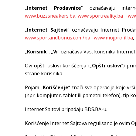
„
Internet Prodavnice“
označavaju inter
www.buzzsneakers.ba
,
www.sportreality.ba
i
www
„
Internet Sajtovi
“ označavaju Internet Proda
www.sportandbonus.com/ba
i
www.mojprofil.ba
,
„
Korisnik
“, „
Vi
“ označava Vas, korisnika Internet S
Ovi opšti uslovi korišćenja („
Opšti uslovi
“) pri
strane korisnika.
Pojam „
Korišćenje
“ znači sve operacije koje vr
(npr. kompjuter, tablet ili pametni telefon), tip ko
Internet Sajtovi pripadaju BDS.BA-u.
Korišćenje Internet Sajtova regulisano je ovim 