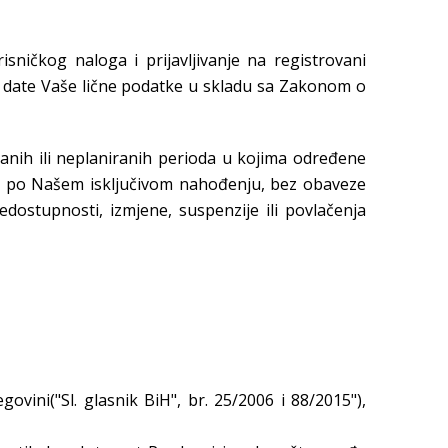
sničkog naloga i prijavljivanje na registrovani
a date Vaše lične podatke u skladu sa Zakonom o
ranih ili neplaniranih perioda u kojima određene
čeni, po Našem isključivom nahođenju, bez obaveze
dostupnosti, izmjene, suspenzije ili povlačenja
ovini("Sl. glasnik BiH", br. 25/2006 i 88/2015"),