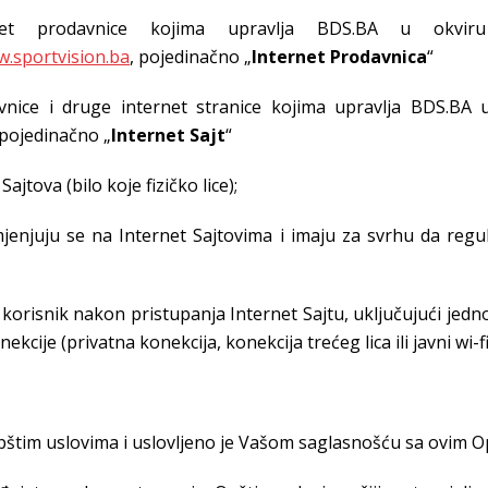
net prodavnice kojima upravlja BDS.BA u okviru
.sportvision.ba
, pojedinačno „
Internet Prodavnica
“
vnice i druge internet stranice kojima upravlja BDS.BA u
 pojedinačno „
Internet Sajt
“
ajtova (bilo koje fizičko lice);
mjenjuju se na Internet Sajtovima i imaju za svrhu da regul
ši korisnik nakon pristupanja Internet Sajtu, uključujući je
nekcije (privatna konekcija, konekcija trećeg lica ili javni wi-f
Opštim uslovima i uslovljeno je Vašom saglasnošću sa ovim O