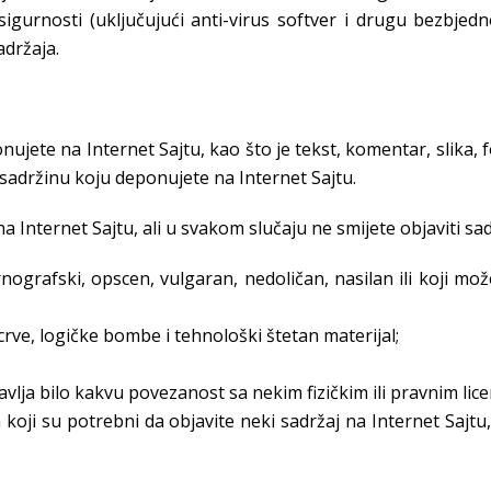
gurnosti (uključujući anti-virus softver i drugu bezbjed
adržaja.
ujete na Internet Sajtu, kao što je tekst, komentar, slika, fot
a sadržinu koju deponujete na Internet Sajtu.
na Internet Sajtu, ali u svakom slučaju ne smijete objaviti sad
rnografski, opscen, vulgaran, nedoličan, nasilan ili koji mož
crve, logičke bombe i tehnološki štetan materijal;
vlja bilo kakvu povezanost sa nekim fizičkim ili pravnim lic
a koji su potrebni da objavite neki sadržaj na Internet Saj