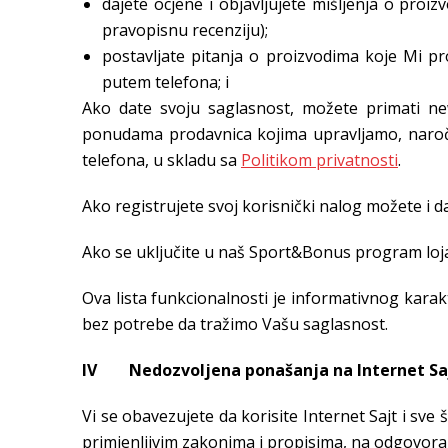
dajete ocjene i objavljujete mišljenja o pro
pravopisnu recenziju);
postavljate pitanja o proizvodima koje Mi p
putem telefona; i
Ako date svoju saglasnost, možete primati ne
ponudama prodavnica kojima upravljamo, naročit
telefona, u skladu sa
Politikom privatnosti
.
Ako registrujete svoj korisnički nalog možete i d
Ako se uključite u naš Sport&Bonus program lojal
Ova lista funkcionalnosti je informativnog karak
bez potrebe da tražimo Vašu saglasnost.
IV Nedozvoljena ponašanja na Internet Sa
Vi se obavezujete da korisite Internet Sajt i sve
primjenljivim zakonima i propisima, na odgovor