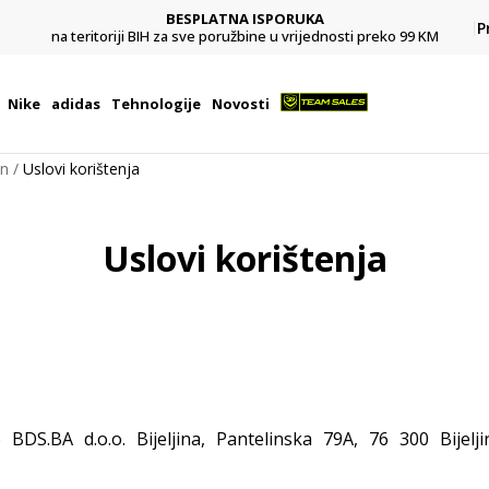
BESPLATNA ISPORUKA
Pl
P
na teritoriji BIH za sve poružbine u vrijednosti preko 99 KM
Nike
adidas
Tehnologije
Novosti
on
Uslovi korištenja
Uslovi korištenja
BDS.BA d.o.o. Bijeljina, Pantelinska 79A, 76 300 Bijelji