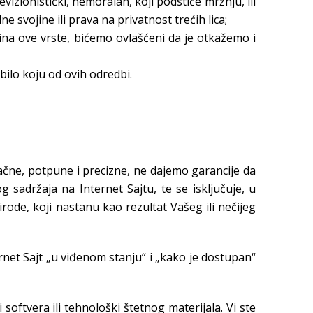
 revizionistički, nemoralan, koji podstiče mržnju, ili
e svojine ili prava na privatnost trećih lica;
ina ove vrste, bićemo ovlašćeni da je otkažemo i
ilo koju od ovih odredbi.
tačne, potpune i precizne, ne dajemo garancije da
g sadržaja na Internet Sajtu, te se isključuje, u
rode, koji nastanu kao rezultat Vašeg ili nečijeg
ernet Sajt „u viđenom stanju“ i „kako je dostupan“
softvera ili tehnološki štetnog materijala. Vi ste