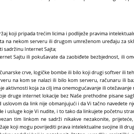
držaj koji pripada trećim licima i podliježe pravima intelektual
Sajta na nekom serveru ili drugom umreženom uređaju za skl
ti sadržinu Internet Sajta;
nternet Sajtu ili pokušavate da zaobiđete bezbjednost, ili om
čunarske crve, logičke bombe ili bilo koji drugi softver ili te
veru na kom se nalazi ili bilo kom serveru, računaru ili ba
 aktivnosti koja za cilj ima onemogućavanje ili otežavanje r
koje druge internet lokacije bez Naše prethodne pisane sagla
od uslovom da link nije obmanjujući i da Vi tačno navedete nj
zvode i usluge koje Vi nudite, i to tako da linkujete početnu str
ezan tim linkom ne sadrži nikakve nezakonite, prijeteće, 
ržaje koji mogu povrijediti prava intelektualne svojine ili drug