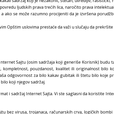
o kakav sadržaj koji je nezakonit, štetan, uvredljiv, rasistički,
povredu ljudskih prava trećih lica, naročito prava intelektualn
, a ako se može razumno procijeniti da je izvršena porudžb
m Opštim uslovima prestaće da važi u slučaju da prekršite b
nternet Sajtu (osim sadržaja koji generiše Korisnik) budu 
, kompletnost, pouzdanost, kvalitet ili originalnost bilo ko
ša odgovornost za bilo kakav gubitak ili štetu bilo koje pri
bilo koji njegov sadržaj.
 i sadržaj Internet Sajta. Vi ste saglasni da koristite Int
u bez virusa, trojanaca, računarskih crva, logičkih bombi i 