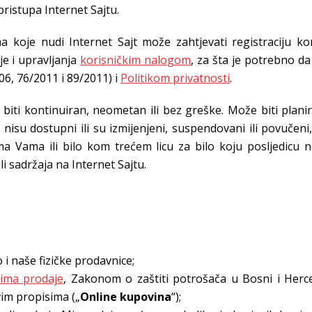
ristupa Internet Sajtu.
 koje nudi Internet Sajt može zahtjevati registraciju kori
je i upravljanja
korisničkim nalogom
, za šta je potrebno d
006, 76/2011 i 89/2011) i
Politikom privatnosti
.
biti kontinuiran, neometan ili bez greške. Može biti plani
ajta nisu dostupni ili su izmijenjeni, suspendovani ili povu
 Vama ili bilo kom trećem licu za bilo koju posljedicu ne
ili sadržaja na Internet Sajtu.
 i naše fizičke prodavnice;
ima prodaje
, Zakonom o zaštiti potrošača u Bosni i Herceg
vim propisima („
Online kupovina
“);