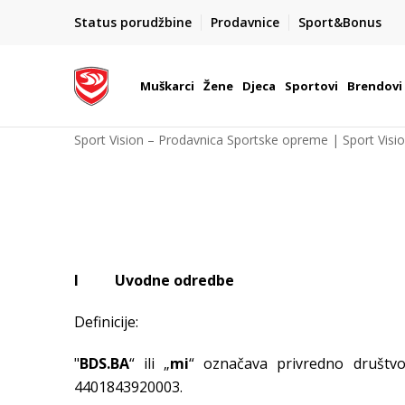
POZOVITE NAS NA : 055/490-400
Status porudžbine
Prodavnice
Sport&Bonus
daj više
Pon-Pet od 9h - 16h
Muškarci
Žene
Djeca
Sportovi
Brendovi
Sport Vision – Prodavnica Sportske opreme | Sport Visi
I Uvodne odredbe
Definicije:
"
BDS.BA
“ ili „
mi
“ označava privredno društvo 
4401843920003.