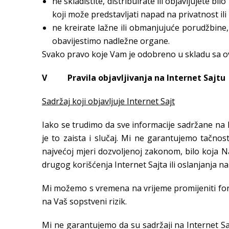
ne skladištite, distribuirate ili objavljujete bil
koji može predstavljati napad na privatnost ili 
ne kreirate lažne ili obmanjujuće porudžbine
obavijestimo nadležne organe.
Svako pravo koje Vam je odobreno u skladu sa ovi
V Pravila objavljivanja na Internet Sajtu
Sadržaj koji objavljuje Internet Sajt
Iako se trudimo da sve informacije sadržane na I
je to zaista i slučaj. Mi ne garantujemo tačnost
najvećoj mjeri dozvoljenoj zakonom, bilo koja Na
drugog korišćenja Internet Sajta ili oslanjanja na 
Mi možemo s vremena na vrijeme promijeniti format
na Vaš sopstveni rizik.
Mi ne garantujemo da su sadržaji na Internet Sajt