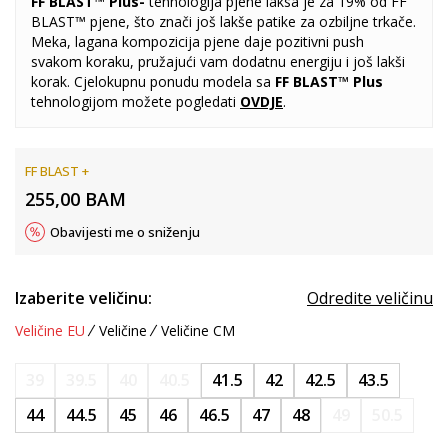
FF BLAST™ Plus
-
tehnologija pjene laksa je za 19% od FF
BLAST™ pjene, što znači još lakše patike za ozbiljne trkače.
Meka, lagana kompozicija pjene daje pozitivni push
svakom koraku, pružajući vam dodatnu energiju i još lakši
korak. Cjelokupnu ponudu modela sa
FF BLAST™ Plus
tehnologijom možete pogledati
OVDJE
.
FF BLAST +
255,00
BAM
Obavijesti me o sniženju
Izaberite veličinu:
Odredite veličinu
Veličine EU
Veličine
Veličine CM
39
39.5
40
40.5
41.5
42
42.5
43.5
44
44.5
45
46
46.5
47
48
49
50.5