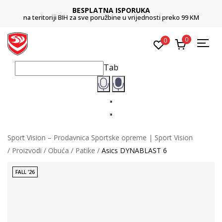
BESPLATNA ISPORUKA
na teritoriji BIH za sve poružbine u vrijednosti preko 99 KM
0
0
Tab
Sport Vision – Prodavnica Sportske opreme | Sport Vision
Proizvodi
Obuća
Patike
Asics DYNABLAST 6
FALL '26