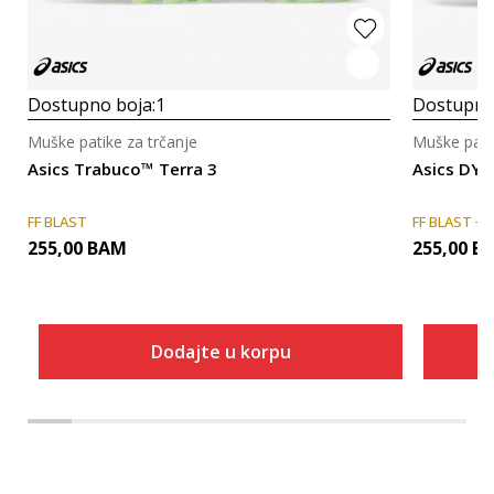
Dostupno boja:
1
Dostupno
Muške patike za trčanje
Muške patik
Asics Trabuco™ Terra 3
Asics DY
FF BLAST
FF BLAST +
255,00
BAM
255,00
B
Dodajte u korpu