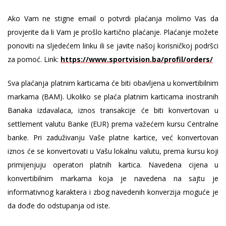
Ako Vam ne stigne email o potvrdi plaćanja molimo Vas da
provjerite da li Vam je prošlo kartično plaćanje. Plaćanje možete
ponoviti na sljedećem linku ili se javite našoj korisničkoj podršci
za pomoć. Link:
https://www.sportvision.ba/profil/orders/
Sva plaćanja platnim karticama će biti obavljena u konvertibilnim
markama (BAM). Ukoliko se plaća platnim karticama inostranih
Banaka izdavalaca, iznos transakcije će biti konvertovan u
settlement valutu Banke (EUR) prema važećem kursu Centralne
banke. Pri zaduživanju Vaše platne kartice, već konvertovan
iznos će se konvertovati u Vašu lokalnu valutu, prema kursu koji
primijenjuju operatori platnih kartica. Navedena cijena u
konvertibilnim markama koja je navedena na sajtu je
informativnog karaktera i zbog navedenih konverzija moguće je
da dođe do odstupanja od iste.