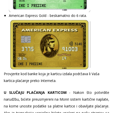
American Express Gold - beskamatno do 6 rata.
Provjerite kod banke koja je karticu izdala podržava li Vaša
kartica plaćanje preko Interneta.
U SLUČAJU PLAĆANJA KARTICOM
- Nakon što potvrdite
narudžbu, bićete preusmjereni na Monri sistem kartične naplate,
na kome unosite podatke sa platne kartice i obavljate plaćanje.
Ako je transakcija uspješna bićete vraćeni na našu stranicu sa