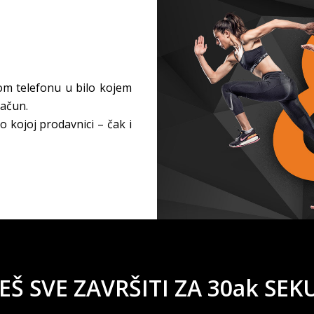
m telefonu u bilo kojem
 račun.
lo kojoj prodavnici – čak i
Š SVE ZAVRŠITI ZA 30ak SEK