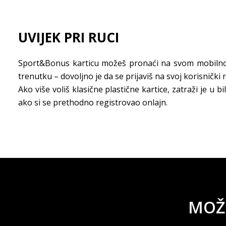
UVIJEK PRI RUCI
Sport&Bonus karticu možeš pronaći na svom mobilno
trenutku – dovoljno je da se prijaviš na svoj korisnički
Ako više voliš klasične plastične kartice, zatraži je u bi
ako si se prethodno registrovao onlajn.
MOŽE