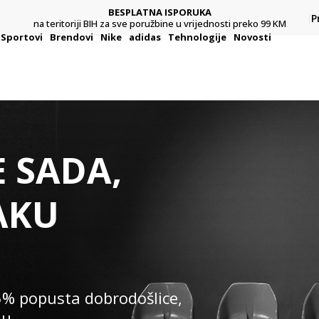
CLICK & COLLECT
Platite karticom online i preuzmite u prodavnici po vašem
P
99 KM
izboru
Sportovi
Brendovi
Nike
adidas
Tehnologije
Novosti
E SADA,
AKU
5% popusta dobrodošlice,
nu.