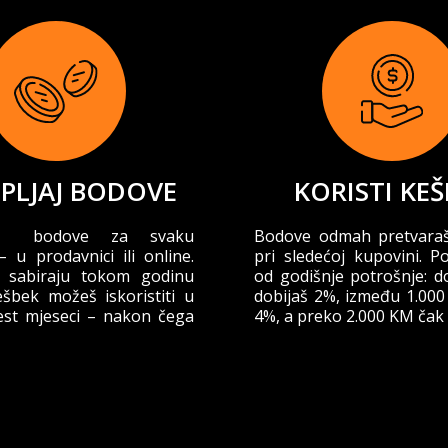
PLJAJ BODOVE
KORISTI KEŠ
jaj bodove za svaku
Bodove odmah pretvara
 u prodavnici ili online.
pri sledećoj kupovini. Po
 sabiraju tokom godinu
od godišnje potrošnje: 
šbek možeš iskoristiti u
dobijaš 2%, između 1.000
est mjeseci – nakon čega
4%, a preko 2.000 KM čak