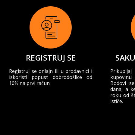
REGISTRUJ SE
SAKU
Registruj se onlajn ili u prodavnici i
Prikupl
iskoristi popust dobrodošlice od
kupovinu –
10% na prvi račun.
Bodovi se
dana, a ke
roku od š
ističe.