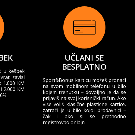
BEK
UČLANI SE
BESPLATNO
š u kešbek
vrat zavisi
Sport&Bonus karticu možeš pronaći
do 1.000 KM
na svom mobilnom telefonu u bilo
 i 2.000 KM
kojem trenutku – dovoljno je da se
 6%.
prijaviš na svoj korisnički račun. Ako
više voliš klasične plastične kartice,
zatraži je u bilo kojoj prodavnici –
čak i ako si se prethodno
registrovao onlajn.