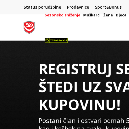
400
BESPLATNA ISPORUKA
Status porudžbine
Prodavnice
Sport&Bonus
na teritoriji BIH za sve poružbine u vrijednosti preko 
Sezonsko sniženje
Muškarci
Žene
Djeca
REGISTRUJ S
ŠTEDI UZ SV
KUPOVINU!
Postani član i ostvari odmah 
kao i kešbek na svaku kupovi