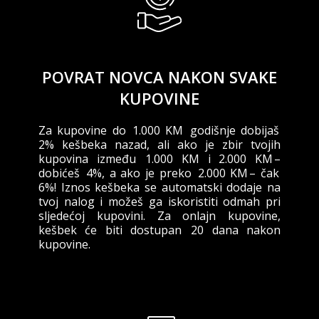
POVRAT NOVCA NAKON SVAKE
KUPOVINE
Za kupovine do 1.000 KM godišnje dobijaš
2% kešbeka nazad, ali ako je zbir tvojih
kupovina između 1.000 KM i 2.000 KM –
dobićeš 4%, a ako je preko 2.000 KM – čak
6%! Iznos kešbeka se automatski dodaje na
tvoj nalog i možeš ga iskoristiti odmah pri
sljedećoj kupovini. Za onlajn kupovine,
kešbek će biti dostupan 20 dana nakon
kupovine.