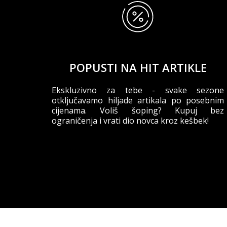
POPUSTI NA HIT ARTIKLE
Ekskluzivno za tebe - svake sezone
otključavamo hiljade artikala po posebnim
cijenama. Voliš šoping? Kupuj bez
ograničenja i vrati dio novca kroz kešbek!