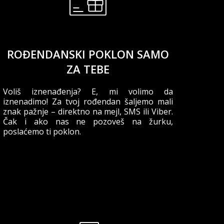
ROĐENDANSKI POKLON SAMO
ZA TEBE
Voliš iznenađenja? E, mi volimo da
iznenadimo! Za tvoj rođendan šaljemo mali
znak pažnje – direktno na mejl, SMS ili Viber.
Čak i ako nas ne pozoveš na žurku,
poslaćemo ti poklon.