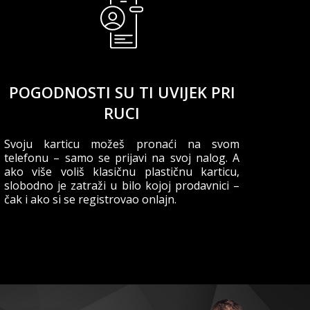
POGODNOSTI SU TI UVIJEK PRI
RUCI
Svoju karticu možeš pronaći na svom
telefonu – samo se prijavi na svoj nalog. A
ako više voliš klasičnu plastičnu karticu,
slobodno je zatraži u bilo kojoj prodavnici –
čak i ako si se registrovao onlajn.