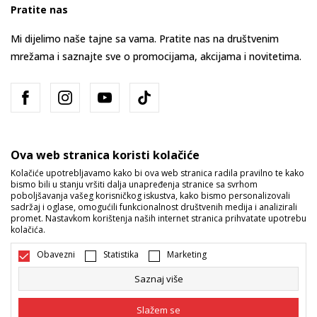
Pratite nas
Mi dijelimo naše tajne sa vama. Pratite nas na društvenim
mrežama i saznajte sve o promocijama, akcijama i novitetima.
Ova web stranica koristi kolačiće
Kolačiće upotrebljavamo kako bi ova web stranica radila pravilno te kako
bismo bili u stanju vršiti dalja unapređenja stranice sa svrhom
Bosna i Hercegovina
Promijenite
poboljšavanja vašeg korisničkog iskustva, kako bismo personalizovali
sadržaj i oglase, omogućili funkcionalnost društvenih medija i analizirali
promet. Nastavkom korištenja naših internet stranica prihvatate upotrebu
kolačića.
Obavezni
Statistika
Marketing
Saznaj više
Nastojimo da budemo što precizniji u opisu proizvoda, prikazu slika i
samih cijena, ali ne možemo garantovati da su sve informacije kompletne
Slažem se
i bez grešaka. Svi artikli prikazani na sajtu su dio naše ponude i ne