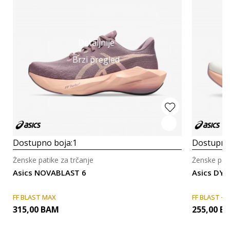
Detaljnije
Brzi pregled
Dostupno boja:
1
Dostupno
Ženske patike za trčanje
Ženske pati
Asics NOVABLAST 6
Asics DY
FF BLAST MAX
FF BLAST +
315,00
BAM
255,00
B