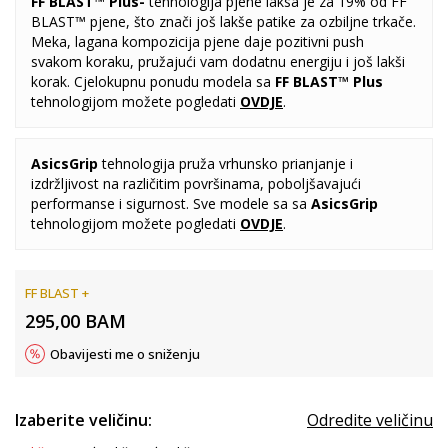
FF BLAST™ Plus
-
tehnologija pjene laksa je za 19% od FF
BLAST™ pjene, što znači još lakše patike za ozbiljne trkače.
Meka, lagana kompozicija pjene daje pozitivni push
svakom koraku, pružajući vam dodatnu energiju i još lakši
korak. Cjelokupnu ponudu modela sa
FF BLAST™ Plus
tehnologijom možete pogledati
OVDJE
.
AsicsGrip
tehnologija pruža vrhunsko prianjanje i
izdržljivost na različitim površinama, poboljšavajući
performanse i sigurnost. Sve modele sa sa
AsicsGrip
tehnologijom možete pogledati
OVDJE
.
FF BLAST +
295,00
BAM
Obavijesti me o sniženju
Izaberite veličinu:
Odredite veličinu