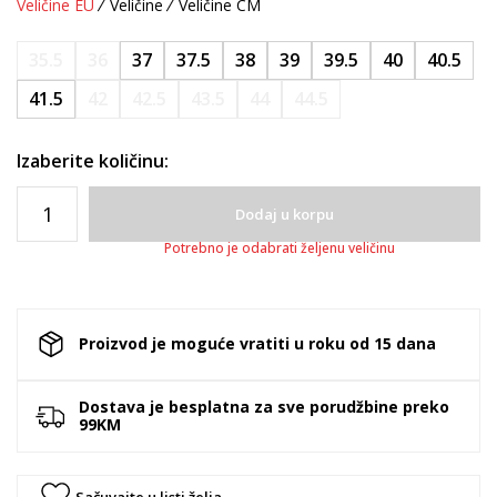
Veličine EU
Veličine
Veličine CM
35.5
36
37
37.5
38
39
39.5
40
40.5
41.5
42
42.5
43.5
44
44.5
Izaberite količinu:
Dodaj u korpu
Potrebno je odabrati željenu veličinu
Proizvod je moguće vratiti u roku od 15 dana
Dostava je besplatna za sve porudžbine preko
99KM
Sačuvajte u listi želja