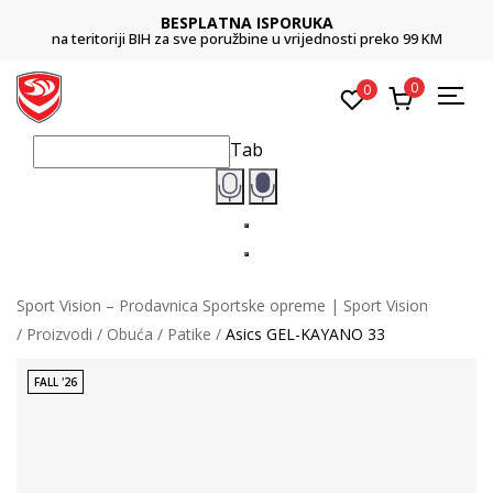
BESPLATNA ISPORUKA
na teritoriji BIH za sve poružbine u vrijednosti preko 99 KM
0
0
Tab
Sport Vision – Prodavnica Sportske opreme | Sport Vision
Proizvodi
Obuća
Patike
Asics GEL-KAYANO 33
FALL '26