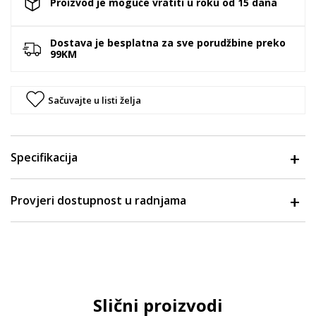
Proizvod je moguće vratiti u roku od 15 dana
Dostava je besplatna za sve porudžbine preko
99KM
Sačuvajte u listi želja
Specifikacija
Provjeri dostupnost u radnjama
Slični proizvodi