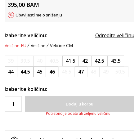
395,00
BAM
Obavijesti me o sniženju
Izaberite veličinu:
Odredite veličinu
Veličine EU
Veličine
Veličine CM
39
39.5
40
40.5
41.5
42
42.5
43.5
44
44.5
45
46
46.5
47
48
49
50.5
Izaberite količinu:
Dodaj u korpu
Potrebno je odabrati željenu veličinu