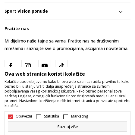
Sport Vision ponude
Pratite nas
Mi dijelimo naše tajne sa vama. Pratite nas na društvenim
mrežama i saznajte sve o promocijama, akcijama i novitetima.
Ova web stranica koristi kolačiće
Kolačiće upotrebljavamo kako bi ova web stranica radila pravilno te kako
bismo bili u stanju vršiti dalja unapređenja stranice sa svrhom
poboljšavanja vašeg korisničkog iskustva, kako bismo personalizovali
sadržaj i oglase, omogućili funkcionalnost društvenih medija i analizirali
promet. Nastavkom korištenja naših internet stranica prihvatate upotrebu
Bosna i Hercegovina
Promijenite
kolačića.
Obavezni
Statistika
Marketing
Saznaj više