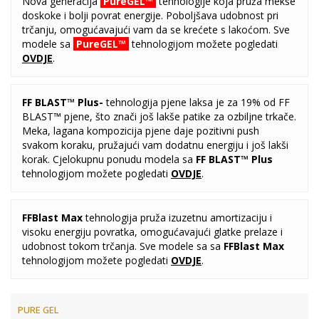
Nova generacija
PureGEL™
tehnologije koja pruža mekše
doskoke i bolji povrat energije. Poboljšava udobnost pri
trčanju, omogućavajući vam da se krećete s lakoćom. Sve
modele sa
PureGEL™
tehnologijom možete pogledati
OVDJE
.
FF BLAST™ Plus
-
tehnologija pjene laksa je za 19% od FF
BLAST™ pjene, što znači još lakše patike za ozbiljne trkače.
Meka, lagana kompozicija pjene daje pozitivni push
svakom koraku, pružajući vam dodatnu energiju i još lakši
korak. Cjelokupnu ponudu modela sa
FF BLAST™ Plus
tehnologijom možete pogledati
OVDJE
.
FFBlast Max
tehnologija pruža izuzetnu amortizaciju i
visoku energiju povratka, omogućavajući glatke prelaze i
udobnost tokom trčanja. Sve modele sa sa
FFBlast Max
tehnologijom možete pogledati
OVDJE
.
PURE GEL