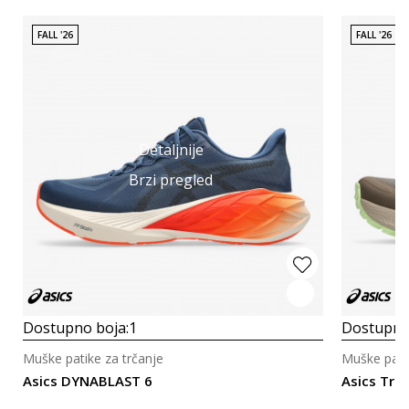
FALL '26
FALL '26
Detaljnije
Brzi pregled
Dostupno boja:
1
Dostupno
Muške patike za trčanje
Muške patik
Asics DYNABLAST 6
Asics Tra