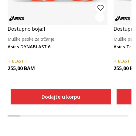
Dostupno boja:
1
Dostupno
Muške patike za trčanje
Muške patik
Asics DYNABLAST 6
Asics Tra
FF BLAST +
FF BLAST
255,00
BAM
255,00
B
Dodajte u korpu