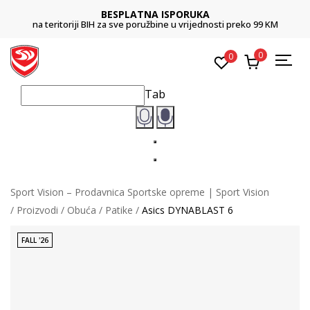
BESPLATNA ISPORUKA
na teritoriji BIH za sve poružbine u vrijednosti preko 99 KM
0
0
Tab
Sport Vision – Prodavnica Sportske opreme | Sport Vision
Proizvodi
Obuća
Patike
Asics DYNABLAST 6
FALL '26