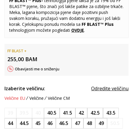
FF BLAST™ Plus
-
tehnologija pjene laksa je za 19% od FF
BLAST™ pjene, što znači još lakše patike za ozbiljne trkače.
Meka, lagana kompozicija pjene daje pozitivni push
svakom koraku, pružajući vam dodatnu energiju i još lakši
korak. Cjelokupnu ponudu modela sa
FF BLAST™ Plus
tehnologijom možete pogledati
OVDJE
.
FF BLAST +
255,00
BAM
Obavijesti me o sniženju
Izaberite veličinu:
Odredite veličinu
Veličine EU
Veličine
Veličine CM
39
39.5
40
40.5
41.5
42
42.5
43.5
44
44.5
45
46
46.5
47
48
49
50.5