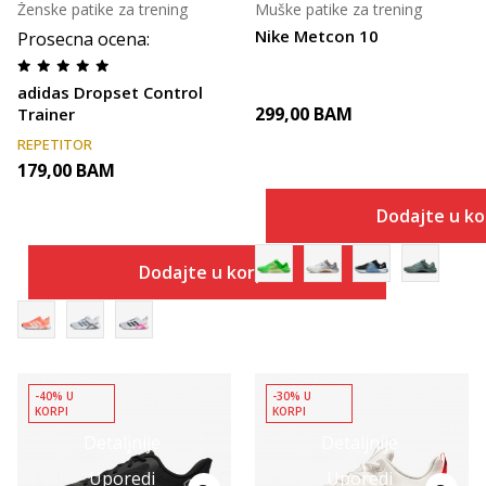
Ženske patike za trening
Muške patike za trening
Nike Metcon 10
Prosecna ocena
:
adidas Dropset Control
299,00
BAM
Trainer
REPETITOR
179,00
BAM
Dodajte u k
Dodajte u korpu
-40% U
-30% U
KORPI
KORPI
Detaljnije
Detaljnije
Uporedi
Uporedi