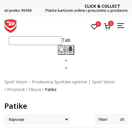
CLICK & COLLECT
Platite karticom online i preuzmite u prodavnici po vašem izboru
0
0
Tab
Sport Vision – Prodavnica Sportske opreme | Sport Vision
Proizvodi
Obuća
Patike
Patike
Filteri