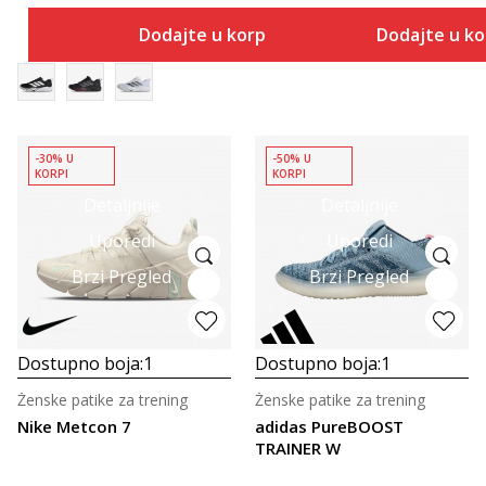
Dodajte u korpu
Dodajte u k
-30% U
-50% U
KORPI
KORPI
Detaljnije
Detaljnije
Uporedi
Uporedi
Brzi Pregled
Brzi Pregled
Dostupno boja:
1
Dostupno boja:
1
Ženske patike za trening
Ženske patike za trening
Nike Metcon 7
adidas PureBOOST
TRAINER W