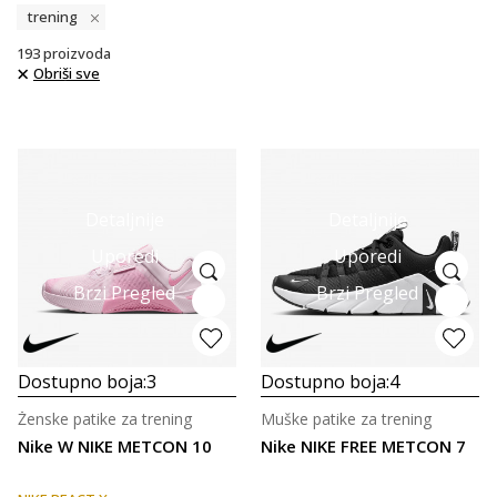
trening
193
proizvoda
Obriši sve
Detaljnije
Detaljnije
Uporedi
Uporedi
Brzi Pregled
Brzi Pregled
Dostupno boja:
3
Dostupno boja:
4
Ženske patike za trening
Muške patike za trening
Nike W NIKE METCON 10
Nike NIKE FREE METCON 7