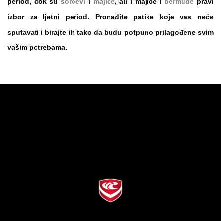
period, dok su
šorcevi
i
majice
, ali i
majice
i
bermude
pravi
izbor za ljetni period. Pronađite
patike
koje vas neće
sputavati i birajte ih tako da budu potpuno prilagođene svim
vašim potrebama.