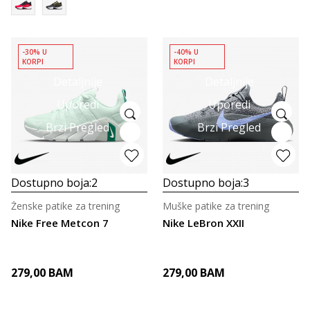
-30% U
-40% U
KORPI
KORPI
Detaljnije
Detaljnije
Uporedi
Uporedi
Brzi Pregled
Brzi Pregled
Dostupno boja:
2
Dostupno boja:
3
Ženske patike za trening
Muške patike za trening
Nike Free Metcon 7
Nike LeBron XXII
279,00
BAM
279,00
BAM