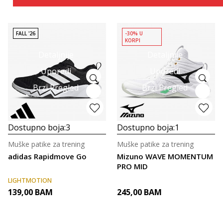
FALL '26
-30% U
KORPI
Detaljnije
Detaljnije
Uporedi
Uporedi
Brzi Pregled
Brzi Pregled
Dostupno boja:
3
Dostupno boja:
1
Muške patike za trening
Muške patike za trening
adidas Rapidmove Go
Mizuno WAVE MOMENTUM
PRO MID
LIGHTMOTION
139,00
BAM
245,00
BAM