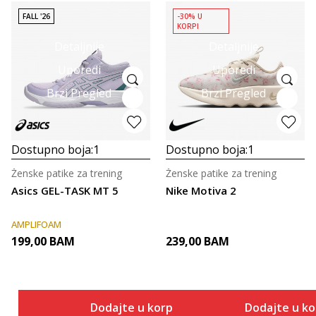
FALL '26
-30% U
KORPI
Detaljnije
Detaljnije
Uporedi
Uporedi
Brzi Pregled
Brzi Pregled
Dostupno boja:
1
Dostupno boja:
1
Ženske patike za trening
Ženske patike za trening
Asics GEL-TASK MT 5
Nike Motiva 2
AMPLIFOAM
199,00
BAM
239,00
BAM
Dodajte u korpu
Dodajte u k