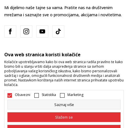
Mi dijelimo naše tajne sa vama. Pratite nas na društvenim
mrežama i saznajte sve o promocijama, akcijama i novitetima.
Ova web stranica koristi kolačiće
Kolačiće upotrebljavamo kako bi ova web stranica radila pravilno te kako
bismo bili u stanju vršiti dalja unapređenja stranice sa svrhom
Bosna i Hercegovina
Promijenite
poboljšavanja vašeg korisničkog iskustva, kako bismo personalizovali
sadržaj i oglase, omogućili funkcionalnost društvenih medija i analizirali
promet. Nastavkom korištenja naših internet stranica prihvatate upotrebu
kolačića.
Obavezni
Statistika
Marketing
Saznaj više
Nastojimo da budemo što precizniji u opisu proizvoda, prikazu slika i
samih cijena, ali ne možemo garantovati da su sve informacije kompletne
Slažem se
i bez grešaka. Svi artikli prikazani na sajtu su dio naše ponude i ne
podrazumijeva da su dostupni u svakom trenutku. Raspoloživost robe