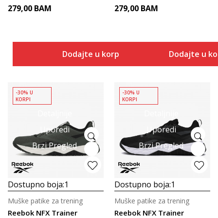
279,00
BAM
279,00
BAM
Dodajte u korpu
Dodajte u k
-30% U
-30% U
KORPI
KORPI
Detaljnije
Detaljnije
Uporedi
Uporedi
Brzi Pregled
Brzi Pregled
Dostupno boja:
1
Dostupno boja:
1
Muške patike za trening
Muške patike za trening
Reebok NFX Trainer
Reebok NFX Trainer