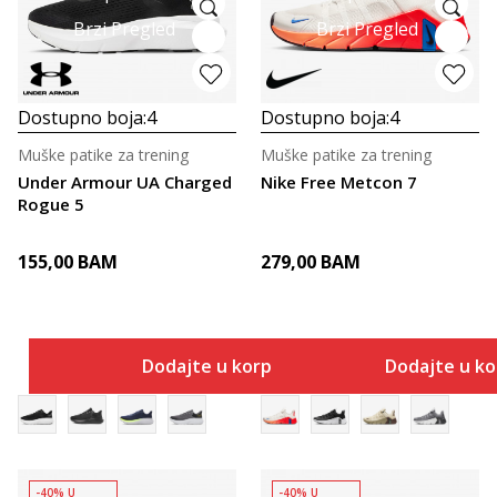
Brzi Pregled
Brzi Pregled
Dostupno boja:
4
Dostupno boja:
4
Muške patike za trening
Muške patike za trening
Under Armour UA Charged
Nike Free Metcon 7
Rogue 5
155,00
BAM
279,00
BAM
Dodajte u korpu
Dodajte u k
-40% U
-40% U