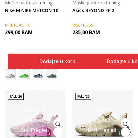
Muške patike za trening
Muške patike za trening
Nike M NIKE METCON 10
Asics BEYOND FF 2
NIKE REACT X
RISETRUSS
299,00
BAM
235,00
BAM
Dodajte u korpu
Dodajte u k
FALL '26
FALL '26
Detaljnije
Detaljnije
Uporedi
Uporedi
Brzi Pregled
Brzi Pregled