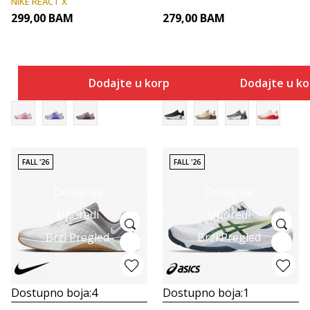
NIKE REACT X
299,00
BAM
279,00
BAM
Dodajte u korpu
Dodajte u k
FALL '26
FALL '26
Detaljnije
Detaljnije
Uporedi
Uporedi
Brzi Pregled
Brzi Pregled
Dostupno boja:
4
Dostupno boja:
1