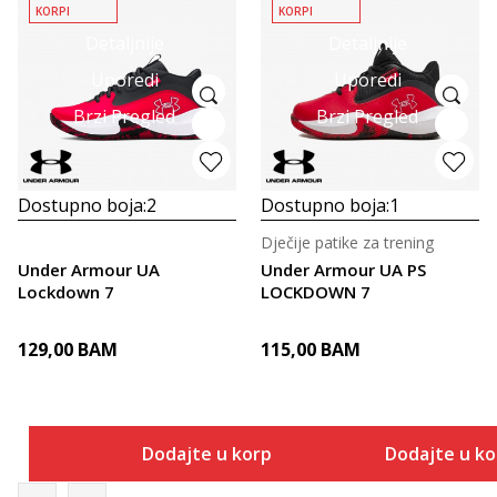
KORPI
KORPI
Detaljnije
Detaljnije
Uporedi
Uporedi
Brzi Pregled
Brzi Pregled
Dostupno boja:
2
Dostupno boja:
1
Dječije patike za trening
Under Armour UA
Under Armour UA PS
Lockdown 7
LOCKDOWN 7
129,00
BAM
115,00
BAM
Dodajte u korpu
Dodajte u k