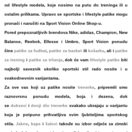
od
lifestyle
modela, koje nosimo na putu do treninga ili u
ostalim prilikama. Upravo se
sportske
i
lifestyle patike
mogu
pronaći i naručiti na
Sport Vision Online Shop
-u.
Pored prepoznatljivih brendova
Nike, adidas, Champion, New
Balance, Reebok, Ellesse i Umbro
,
Sport Vision
ponudu
čine
patike za fudbal
,
patike za basket
ili
košarku
, ali i
patike
za trening
i
patike za trčanje
, dok će vam
lifestyle patike
biti
najbolji saveznik ukoliko sportski stil rado nosite i u
svakodnevnim varijantama.
Za sve vas koji uz patike nosite
trenerke
, pripremili smo
raznovrsnu ponudu modela, boja i dezena, dok
se
duksevi
i
donji dio trenerke
svakako ubrajaju u varijantu
koja je potpuno prihvatljiva svim ljubiteljima sportskog
stila.
Jakne
,
kape
i
šalovi
takođe su izbor odjeće za zimski