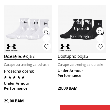
Detaljnije
Detaljnije
Uporedi
Uporedi
Brzi Pregled
Brzi Pregled
Dostupno boja:
2
Dostupno boja:
2
Čarape za trening za odrasle
Čarape za trening za odrasle
Under Armour
Prosecna ocena
:
Performance
Under Armour
29,00
BAM
Performance
29,00
BAM