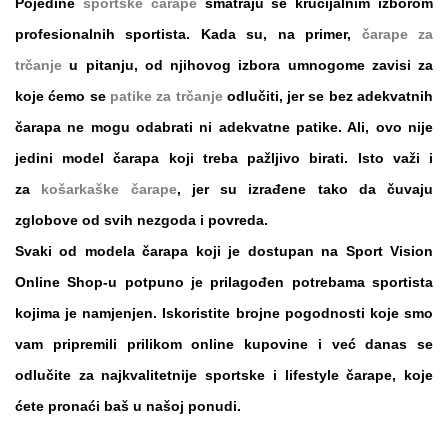
Pojedine
sportske čarape
smatraju se krucijalnim izborom
profesionalnih sportista. Kada su, na primer,
čarape za
trčanje
u pitanju, od njihovog izbora umnogome zavisi za
koje ćemo se
patike za trčanje
odlučiti, jer se bez adekvatnih
čarapa ne mogu odabrati ni adekvatne patike. Ali, ovo nije
jedini model čarapa koji treba pažljivo birati. Isto važi i
za
košarkaške čarape
, jer su izrađene tako da čuvaju
zglobove od svih nezgoda i povreda.
Svaki od modela čarapa koji je dostupan na
Sport Vision
Online Shop
-u potpuno je prilagođen potrebama sportista
kojima je namjenjen. Iskoristite brojne pogodnosti koje smo
vam pripremili prilikom
online kupovine
i već danas se
odlučite za
najkvalitetnije sportske i lifestyle čarape
, koje
ćete pronaći baš u našoj ponudi.