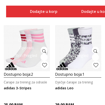
Dodajte u korpu
Dodajte u k
Detaljnije
Detaljnije
Uporedi
Uporedi
Brzi Pregled
Brzi Pregled
Dostupno boja:
2
Dostupno boja:
1
Čarape za trening za odrasle
Dječije čarape za trening
adidas 3-Stripes
adidas Leo
25,00
BAM
29,00
BAM