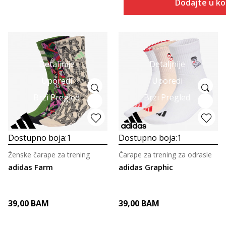
Dodajte u k
Detaljnije
Detaljnije
Uporedi
Uporedi
Brzi Pregled
Brzi Pregled
Dostupno boja:
1
Dostupno boja:
1
Ženske čarape za trening
Čarape za trening za odrasle
adidas Farm
adidas Graphic
39,00
BAM
39,00
BAM