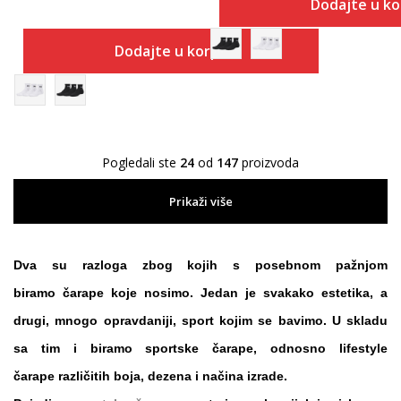
Dodajte u k
Dodajte u korpu
Pogledali ste
24
od
147
proizvoda
Prikaži više
Dva su razloga zbog kojih s posebnom pažnjom
biramo
čarape
koje nosimo. Jedan je svakako estetika, a
drugi, mnogo opravdaniji,
sport
kojim se bavimo. U skladu
sa tim i biramo
sportske čarape
, odnosno
lifestyle
čarape
različitih boja, dezena i načina izrade.