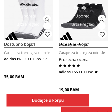
Detaljnije
Detaljnije
Uporedi
Uporedi
Brzi Pregled
Brzi Pregled
Dostupno boja:
1
Dostupno boja:
1
Čarape za trening za odrasle
Čarape za trening za odrasle
adidas PRF C CC CRW 3P
Prosecna ocena
:
adidas ESS CC LOW 3P
35,00
BAM
19,00
BAM
Dodajte u korpu