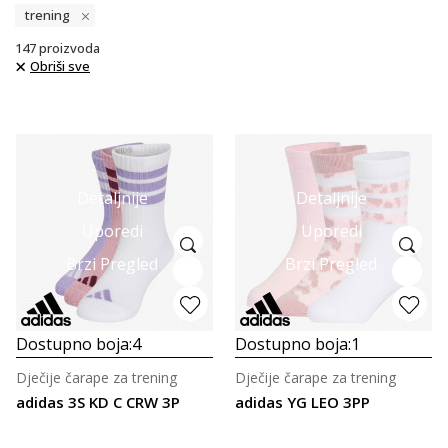
trening
147
proizvoda
Obriši sve
Detaljnije
Detaljnije
Uporedi
Uporedi
Brzi Pregled
Brzi Pregled
Dostupno boja:
4
Dostupno boja:
1
Dječije čarape za trening
Dječije čarape za trening
adidas 3S KD C CRW 3P
adidas YG LEO 3PP