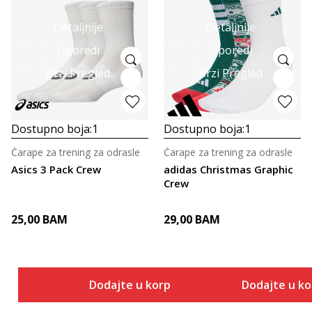
Detaljnije
Detaljnije
Uporedi
Uporedi
Brzi Pregled
Brzi Pregled
Dostupno boja:
1
Dostupno boja:
1
Čarape za trening za odrasle
Čarape za trening za odrasle
Asics 3 Pack Crew
adidas Christmas Graphic
Crew
25,00
BAM
29,00
BAM
Dodajte u korpu
Dodajte u k