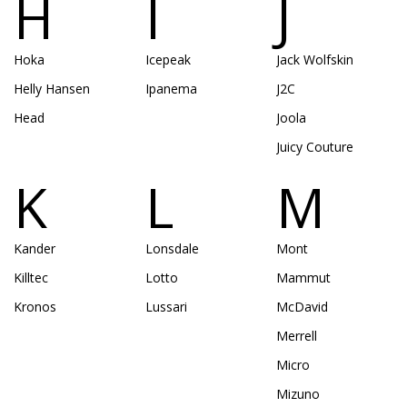
H
I
J
Hoka
Icepeak
Jack Wolfskin
Helly Hansen
Ipanema
J2C
Head
Joola
Juicy Couture
K
L
M
Kander
Lonsdale
Mont
Killtec
Lotto
Mammut
Kronos
Lussari
McDavid
Merrell
Micro
Mizuno