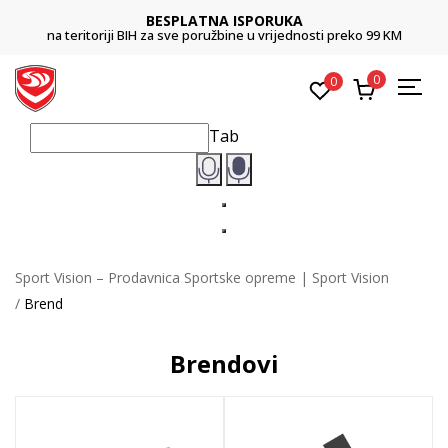
BESPLATNA ISPORUKA
C
H za sve poružbine u vrijednosti preko 99 KM
Platite karticom online
0
0
Tab
Sport Vision – Prodavnica Sportske opreme | Sport Vision
Brend
Brendovi