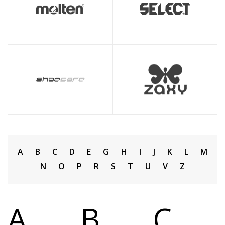
A
B
C
D
E
G
H
I
J
K
L
M
N
O
P
R
S
T
U
V
Z
A
B
C