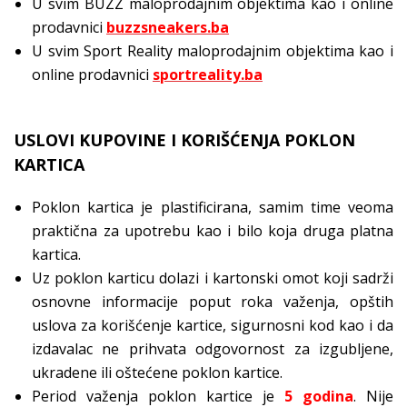
U svim BUZZ maloprodajnim objektima kao i online
prodavnici
buzzsneakers.ba
U svim Sport Reality maloprodajnim objektima kao i
online prodavnici
sportreality.ba
USLOVI KUPOVINE I KORIŠĆENJA POKLON
KARTICA
Poklon kartica je plastificirana, samim time veoma
praktična za upotrebu kao i bilo koja druga platna
kartica.
Uz poklon karticu dolazi i kartonski omot koji sadrži
osnovne informacije poput roka važenja, opštih
uslova za korišćenje kartice, sigurnosni kod kao i da
izdavalac ne prihvata odgovornost za izgubljene,
ukradene ili oštećene poklon kartice.
Period važenja poklon kartice je
5 godina
. Nije