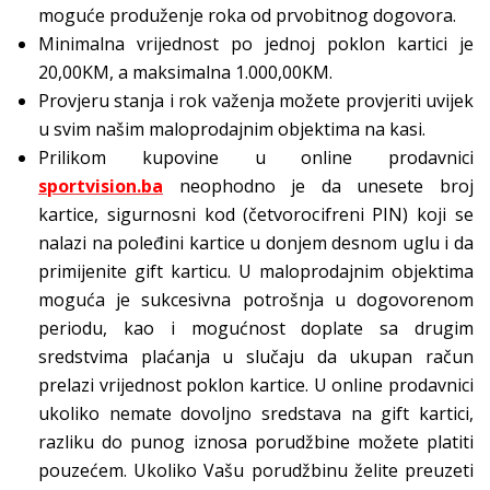
moguće produženje roka od prvobitnog dogovora.
Minimalna vrijednost po jednoj poklon kartici je
20,00KM, a maksimalna 1.000,00KM.
Provjeru stanja i rok važenja možete provjeriti uvijek
u svim našim maloprodajnim objektima na kasi.
Prilikom kupovine u online prodavnici
sportvision.ba
neophodno je da unesete broj
kartice, sigurnosni kod (četvorocifreni PIN) koji se
nalazi na poleđini kartice u donjem desnom uglu i da
primijenite gift karticu. U maloprodajnim objektima
moguća je sukcesivna potrošnja u dogovorenom
periodu, kao i mogućnost doplate sa drugim
sredstvima plaćanja u slučaju da ukupan račun
prelazi vrijednost poklon kartice. U online prodavnici
ukoliko nemate dovoljno sredstava na gift kartici,
razliku do punog iznosa porudžbine možete platiti
pouzećem. Ukoliko Vašu porudžbinu želite preuzeti