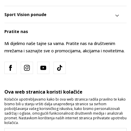
Sport Vision ponude
Pratite nas
Mi dijelimo naše tajne sa vama. Pratite nas na društvenim
mrežama i saznajte sve o promocijama, akcijama i novitetima.
Ova web stranica koristi kolačiće
Kolačiće upotrebljavamo kako bi ova web stranica radila pravilno te kako
bismo bili u stanju vršiti dalja unapređenja stranice sa svrhom
Bosna i Hercegovina
Promijenite
poboljšavanja vašeg korisničkog iskustva, kako bismo personalizovali
sadržaj i oglase, omogućili funkcionalnost društvenih medija i analizirali
promet. Nastavkom korištenja naših internet stranica prihvatate upotrebu
kolačića.