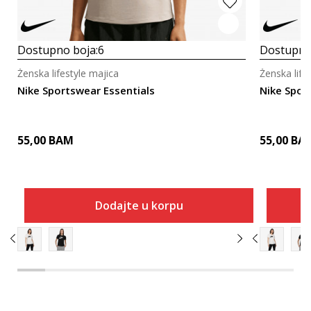
Dostupno boja:
6
Dostupno
Ženska lifestyle majica
Ženska life
Nike Sportswear Essentials
Nike Spor
55,00
BAM
55,00
BA
Dodajte u korpu