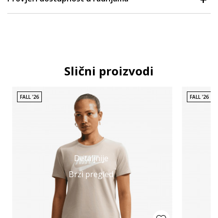
Slični proizvodi
FALL '26
FALL '26
Detaljnije
Brzi pregled