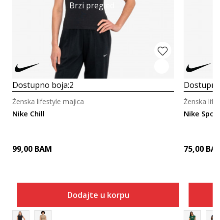
Brzi pregled
Dostupno boja:
2
Dostupno
Ženska lifestyle majica
Ženska life
Nike Chill
Nike Spor
99,00
BAM
75,00
BA
Dodajte u korpu