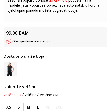
Sezonski popusti donose
do čak 40%
popusta na hit
modele ljeta. Popust se obračunava automatski u korpi a
cjelokupnu ponudu možete pogledati
ovdje
.
99,00
BAM
Obavijesti me o sniženju
Dostupno u više boja:
Izaberite veličinu:
Veličine EU
Veličine
Veličine CM
XS
S
M
L
XL
2XL