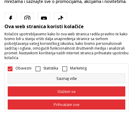
mrežama i saznajte sve o promocijama, akcijama i novitetima.
Ova web stranica koristi kolačiće
Kolačiće upotrebljavamo kako bi ova web stranica radila pravilno te kako
bismo bili u stanju vršiti dalja unapređenja stranice sa svrhom
poboljšavanja vašeg korisničkog iskustva, kako bismo personalizovali
sadržaj i oglase, omogućili funkcionalnost društvenih medija i analizirali
promet. Nastavkom korištenja naših internet stranica prihvatate upotrebu
Bosna i Hercegovina
Promijenite
kolačića.
Obavezni
Statistika
Marketing
Saznaj više
Slažem se
Nastojimo da budemo što precizniji u opisu proizvoda, prikazu slika i
Prihvatam sve
samih cijena, ali ne možemo garantovati da su sve informacije kompletne
i bez grešaka. Svi artikli prikazani na sajtu su dio naše ponude i ne
podrazumijeva da su dostupni u svakom trenutku. Raspoloživost robe
Obavezni
Obavezni kolačići čine stranicu upotrebljivom
možete provjeriti pozivom na broj 055/490-400.
omogućavajući osnovne funkcije kao što su
navigacija stranicom i pristup zaštićenim
©2026
www.sportvision.ba
, Izrada
NB SOFT
. Sva prava zadržana.
Statistika
područjima. Sport Vision koristi kolačiće koji su