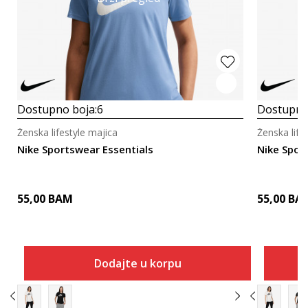
Dostupno boja:
6
Dostupno
Ženska lifestyle majica
Ženska life
Nike Sportswear Essentials
Nike Spor
55,00
BAM
55,00
BA
Dodajte u korpu