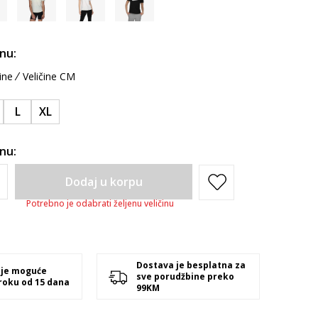
inu:
ine
Veličine CM
L
XL
inu:
Dodaj u korpu
Potrebno je odabrati željenu veličinu
Dostava je besplatna za
 je moguće
sve porudžbine preko
 roku od 15 dana
99KM