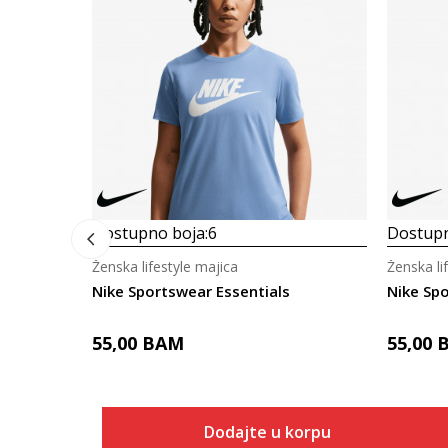
Dostupno boja:
6
Dostupn
Ženska lifestyle majica
Ženska li
Nike Sportswear Essentials
Nike Spo
55,00
BAM
55,00
Dodajte u korpu