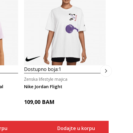
Ženska life
Nike Chill
99,00
B
Dostupno boja:
1
Ženska lifestyle majica
al
Nike Jordan Flight
109,00
BAM
rpu
Dodajte u korpu