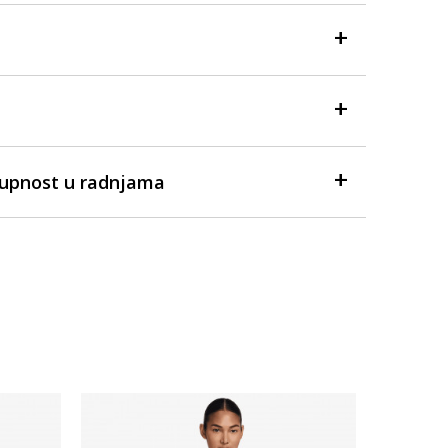
tupnost u radnjama
Dostupno