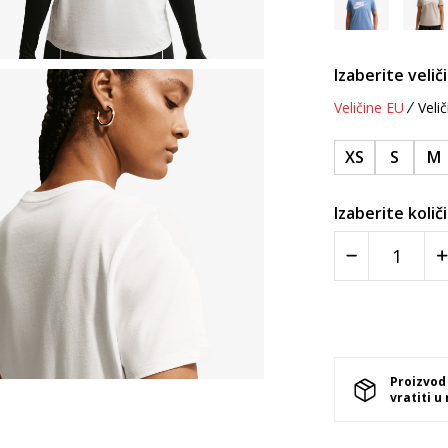
Izaberite velič
Veličine EU
Velič
XS
S
M
Izaberite količ
Proizvod
vratiti u