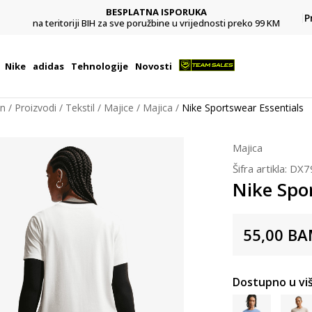
BESPLATNA ISPORUKA
Pl
P
na teritoriji BIH za sve poružbine u vrijednosti preko 99 KM
Nike
adidas
Tehnologije
Novosti
on
Proizvodi
Tekstil
Majice
Majica
Nike Sportswear Essentials
Majica
Šifra artikla:
DX7
Nike Spo
55,00
BA
Dostupno u viš