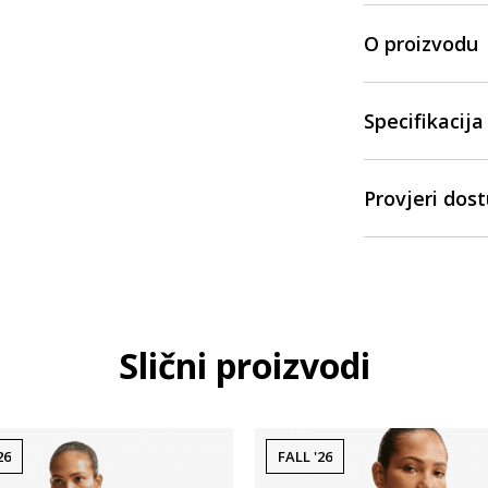
O proizvodu
Specifikacija
Provjeri dos
Slični proizvodi
26
FALL '26