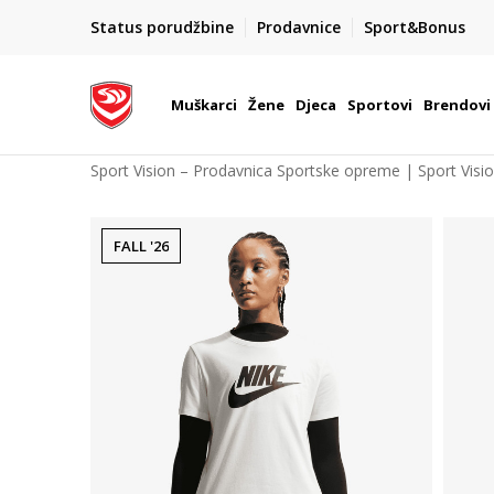
POZOVITE NAS NA : 055/490-400
Status porudžbine
Prodavnice
Sport&Bonus
daj više
Pon-Pet od 9h - 16h
Muškarci
Žene
Djeca
Sportovi
Brendovi
Sport Vision – Prodavnica Sportske opreme | Sport Visi
FALL '26