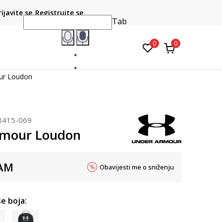
CLICK & COLLECT
atite karticom online i preuzmite u prodavnici po vašem
rijavite se
Registrujte se
do 6 mje
izboru
Tab
0
0
ur Loudon
8415-069
rmour Loudon
AM
Obavijesti me o sniženju
e boja: