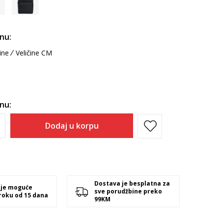
inu:
ine
Veličine CM
inu:
Dodaj u korpu
Dostava je besplatna za
 je moguće
sve porudžbine preko
 roku od 15 dana
99KM