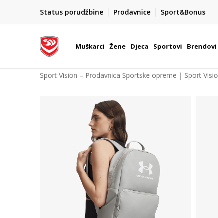
POZOVITE NAS NA : 055/490-400
Status porudžbine
Prodavnice
Sport&Bonus
daj više
Pon-Pet od 9h - 16h
Muškarci
Žene
Djeca
Sportovi
Brendovi
Sport Vision – Prodavnica Sportske opreme | Sport Visi