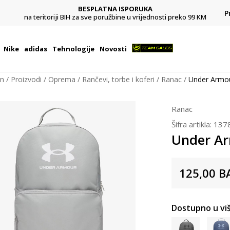
BESPLATNA ISPORUKA
Pl
P
na teritoriji BIH za sve poružbine u vrijednosti preko 99 KM
Nike
adidas
Tehnologije
Novosti
on
Proizvodi
Oprema
Rančevi, torbe i koferi
Ranac
Under Armo
Ranac
Šifra artikla:
137
Under A
125,00
B
Dostupno u viš