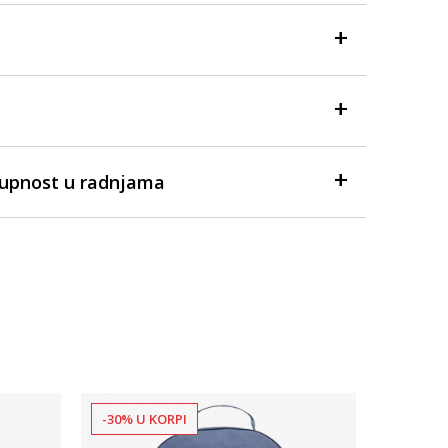
tupnost u radnjama
-30% U KORPI
Dostupno