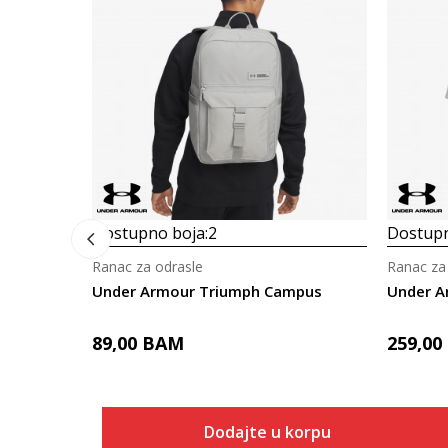
Dostupno boja:
2
Dostupn
Ranac za odrasle
Ranac za
Under Armour Triumph Campus
Under A
89,00
BAM
259,00
Dodajte u korpu