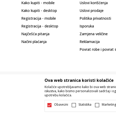
Kako kupiti - mobile
Uslovi korišćenja
Kako kupiti - desktop
Uslovi prodaje
Registracija - mobile
Politika privatnosti
Registracija - desktop
Isporuka
Najčešća pitanja
Zamjena veličine
Načini plaćanja
Reklamacija
Povrat robe i povrat 
Ova web stranica koristi kolačiće
Kolačiće upotrebljavamo kako bi ova web stranica
iskustva, kako bismo personalizovali sadržaj i og
upotrebu kolačića.
Nastojimo da budemo što precizniji u o
Svi artikli prikazani na sajtu su dio 
Obavezni
Statistika
Marketin