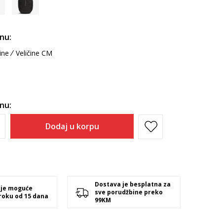
inu:
ine
Veličine CM
inu:
Dodaj u korpu
Dostava je besplatna za
 je moguće
sve porudžbine preko
 roku od 15 dana
99KM