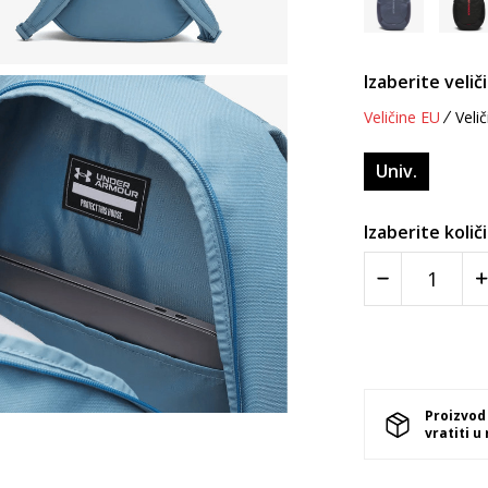
Izaberite velič
Veličine EU
Velič
Univ.
Izaberite količ
Proizvod
vratiti u