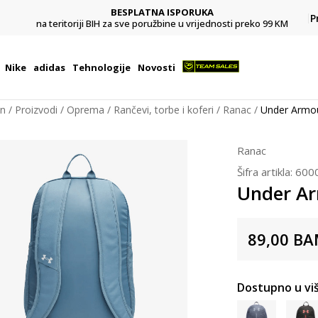
BESPLATNA ISPORUKA
Pl
P
na teritoriji BIH za sve poružbine u vrijednosti preko 99 KM
Nike
adidas
Tehnologije
Novosti
on
Proizvodi
Oprema
Rančevi, torbe i koferi
Ranac
Under Armou
Ranac
Šifra artikla:
600
Under Ar
89,00
BA
Dostupno u viš