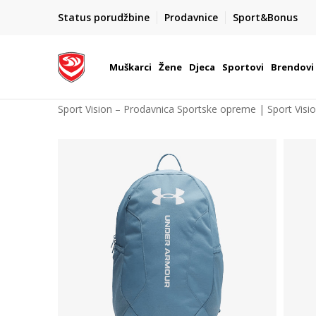
POZOVITE NAS NA : 055/490-400
Status porudžbine
Prodavnice
Sport&Bonus
daj više
Pon-Pet od 9h - 16h
Muškarci
Žene
Djeca
Sportovi
Brendovi
Sport Vision – Prodavnica Sportske opreme | Sport Visi