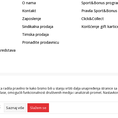
O nama
Sport&Bonus progr
Kontakt
Pravila Sport&Bonus
Zaposlenje
Click&Collect
Sindikalna prodaja
Korišćenje gift kartic
Timska prodaja
Pronađite prodavnicu
sredstava
 radila pravilno te kako bismo bili u stanju vršiti dalja unapređenja stranice 
lase, omogućili funkcionalnost društvenih medija i analizirali promet. Nastavkom
pisu proizvoda, prikazu slika i samih cijena, ali ne možemo garantovati da su s
naše ponude i ne podrazumijeva da su dostupni u svakom trenutku. Raspoloživost
g
055/490-400.
Saznaj više
Slažem se
©2026
www.sportvision.ba
, Izrada
NB SOFT
. Sva prava zadržana.