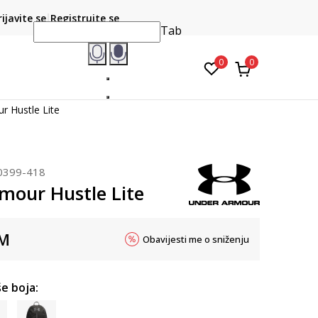
CLICK & COLLECT
atite karticom online i preuzmite u prodavnici po vašem
rijavite se
Registrujte se
do 6 mje
izboru
Tab
0
0
r Hustle Lite
0399-418
mour Hustle Lite
M
Obavijesti me o sniženju
e boja: