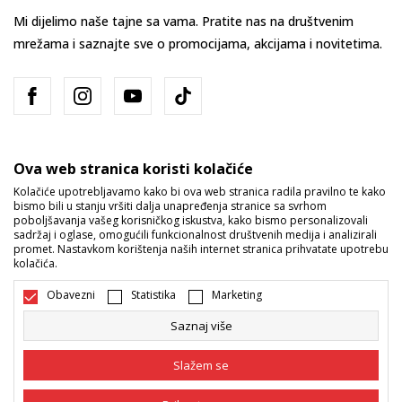
Mi dijelimo naše tajne sa vama. Pratite nas na društvenim
mrežama i saznajte sve o promocijama, akcijama i novitetima.
Ova web stranica koristi kolačiće
Kolačiće upotrebljavamo kako bi ova web stranica radila pravilno te kako
bismo bili u stanju vršiti dalja unapređenja stranice sa svrhom
Bosna i Hercegovina
Promijenite
poboljšavanja vašeg korisničkog iskustva, kako bismo personalizovali
sadržaj i oglase, omogućili funkcionalnost društvenih medija i analizirali
promet. Nastavkom korištenja naših internet stranica prihvatate upotrebu
kolačića.
Obavezni
Statistika
Marketing
Saznaj više
Nastojimo da budemo što precizniji u opisu proizvoda, prikazu slika i
samih cijena, ali ne možemo garantovati da su sve informacije kompletne
Slažem se
i bez grešaka. Svi artikli prikazani na sajtu su dio naše ponude i ne
podrazumijeva da su dostupni u svakom trenutku. Raspoloživost robe