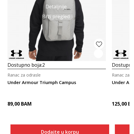
Detaljnije
Brzi pregled
Dostupno boja:
2
Dostupno
Ranac za odrasle
Ranac za o
Under Armour Triumph Campus
Under Ar
89,00
BAM
125,00
B
Dodajte u korpu