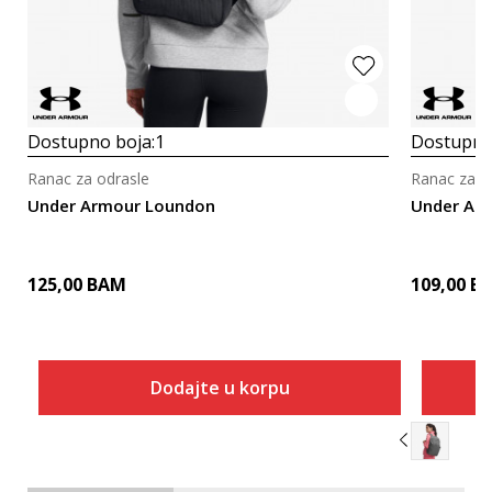
Dostupno boja:
1
Dostupno
Ranac za odrasle
Ranac za o
Under Armour Loundon
Under Ar
125,00
BAM
109,00
B
Dodajte u korpu