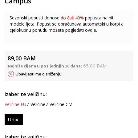
Campus
Sezonski popusti donose
do čak 40%
popusta na hit
modele ljeta. Popust se obračunava automatski u korpi a
cjelokupnu ponudu možete pogledati
ovdje
.
89,00
BAM
65,00
BAM
Najniža cijena u posljednjih 30 dana:
Obavijesti me o sniženju
Izaberite veličinu:
Veličine EU
Veličine
Veličine CM
Univ.
Izaberite količinu: