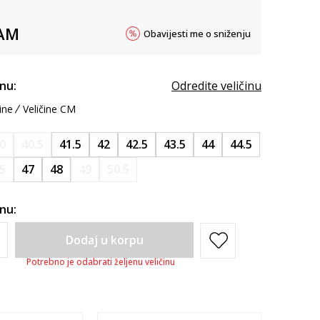
AM
Obavijesti me o sniženju
inu:
Odredite veličinu
ine
Veličine CM
0
40.5
41.5
42
42.5
43.5
44
44.5
.5
47
48
49
50.5
inu:
Dodaj u korpu
Potrebno je odabrati željenu veličinu