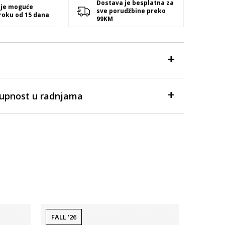
Dostava je besplatna za
 je moguće
sve porudžbine preko
 roku od 15 dana
99KM
tupnost u radnjama
FALL '26
FALL '26
Dostupno