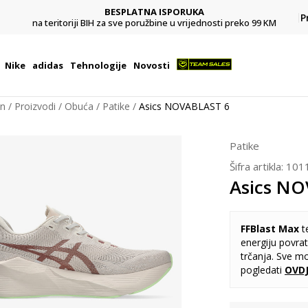
BESPLATNA ISPORUKA
Pl
P
na teritoriji BIH za sve poružbine u vrijednosti preko 99 KM
Nike
adidas
Tehnologije
Novosti
on
Proizvodi
Obuća
Patike
Asics NOVABLAST 6
Patike
Šifra artikla:
101
Asics NO
FFBlast Max
t
energiju povra
trčanja. Sve m
pogledati
OVD