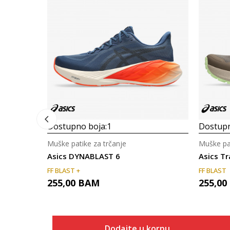
Dostupno boja:
1
Dostupn
Muške patike za trčanje
Muške pat
Asics DYNABLAST 6
Asics T
FF BLAST +
FF BLAST
255,00
BAM
255,00
Dodajte u korpu