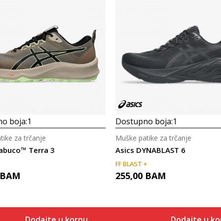
o boja:
1
Dostupno boja:
1
ike za trčanje
Muške patike za trčanje
rabuco™ Terra 3
Asics DYNABLAST 6
FF BLAST +
BAM
255,00
BAM
Dodajte u korpu
Dodajte u ko