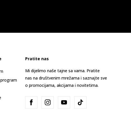
e
Pratite nas
Mi dijelimo naše tajne sa vama. Pratite
am
nas na društvenim mrežama i saznajte sve
 program
o promocijama, akcijama i novitetima.
e