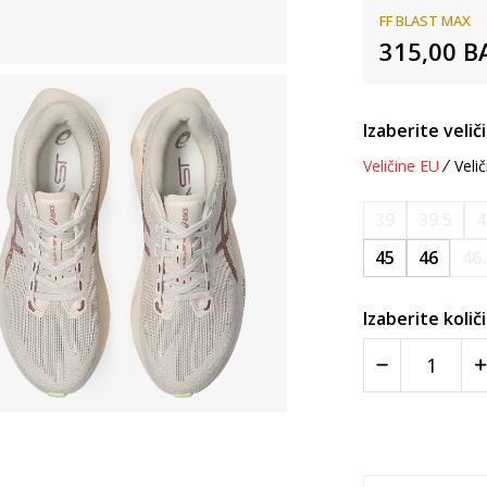
FF BLAST MAX
315,00
B
Izaberite velič
Veličine EU
Velič
39
39.5
4
45
46
46
Izaberite količ