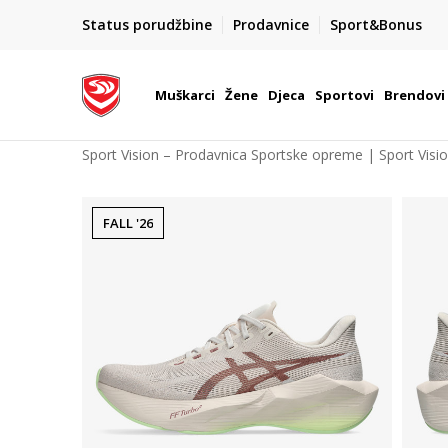
POZOVITE NAS NA : 055/490-400
Status porudžbine
Prodavnice
Sport&Bonus
daj više
Pon-Pet od 9h - 16h
Muškarci
Žene
Djeca
Sportovi
Brendovi
Sport Vision – Prodavnica Sportske opreme | Sport Visi
FALL '26