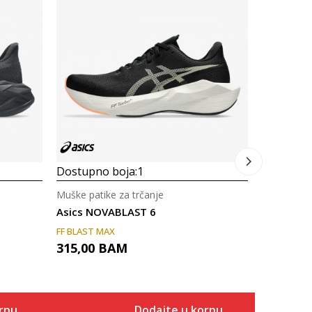
Muške pati
Asics Tra
ASICSGRIP
315,00
Dostupno boja:
1
Muške patike za trčanje
Asics NOVABLAST 6
FF BLAST MAX
315,00
BAM
rpu
Dodajte u korpu