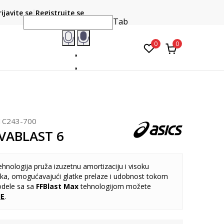
CLICK & COLLECT
atite karticom online i preuzmite u prodavnici po vašem
rijavite se
Registrujte se
do 6 mje
izboru
Tab
0
0
1C243-700
VABLAST 6
ehnologija pruža izuzetnu amortizaciju i visoku
tka, omogućavajući glatke prelaze i udobnost tokom
odele sa sa
FFBlast Max
tehnologijom možete
JE
.