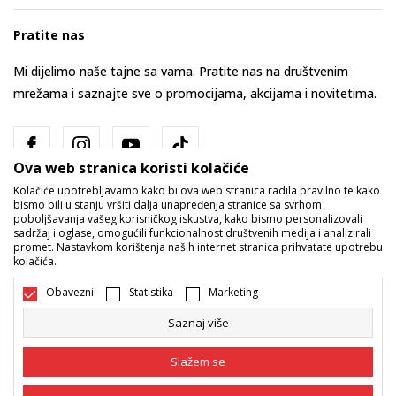
Pratite nas
Mi dijelimo naše tajne sa vama. Pratite nas na društvenim
mrežama i saznajte sve o promocijama, akcijama i novitetima.
Ova web stranica koristi kolačiće
Kolačiće upotrebljavamo kako bi ova web stranica radila pravilno te kako
bismo bili u stanju vršiti dalja unapređenja stranice sa svrhom
poboljšavanja vašeg korisničkog iskustva, kako bismo personalizovali
sadržaj i oglase, omogućili funkcionalnost društvenih medija i analizirali
promet. Nastavkom korištenja naših internet stranica prihvatate upotrebu
Bosna i Hercegovina
Promijenite
kolačića.
Obavezni
Statistika
Marketing
Saznaj više
Slažem se
Nastojimo da budemo što precizniji u opisu proizvoda, prikazu slika i