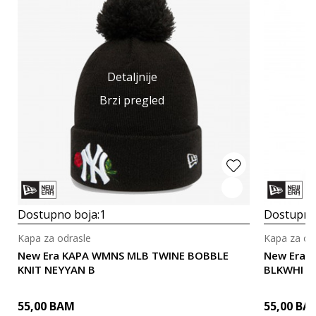
Detaljnije
Brzi pregled
Dostupno boja:
1
Dostupno
Kapa za odrasle
Kapa za od
New Era KAPA WMNS MLB TWINE BOBBLE
New Era 
KNIT NEYYAN B
BLKWHI
55,00
BAM
55,00
BA