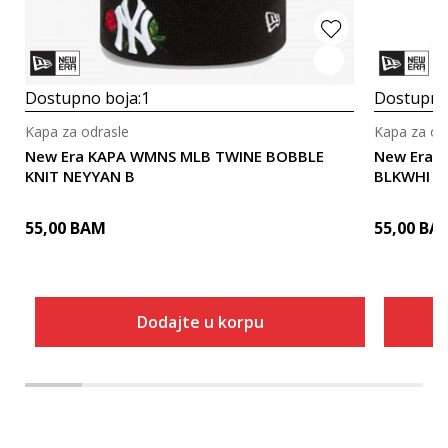
Dostupno boja:
1
Dostupno
Kapa za odrasle
Kapa za od
New Era KAPA WMNS MLB TWINE BOBBLE
New Era 
KNIT NEYYAN B
BLKWHI
55,00
BAM
55,00
BA
Dodajte u korpu