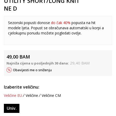
UTILITY SHORT/LONG KNIT
NE D
Sezonski popusti donose
do čak 40%
popusta na hit
modele ljeta. Popust se obračunava automatski u korpi a
cjelokupnu ponudu možete pogledati
ovdje
.
49,00
BAM
29,40
BAM
Najniža cijena u posljednjih 30 dana:
Obavijesti me o sniženju
Izaberite veličinu:
Veličine EU
Veličine
Veličine CM
Univ.