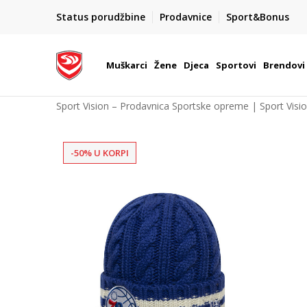
POZOVITE NAS NA : 055/490-400
Status porudžbine
Prodavnice
Sport&Bonus
daj više
Pon-Pet od 9h - 16h
Muškarci
Žene
Djeca
Sportovi
Brendovi
Sport Vision – Prodavnica Sportske opreme | Sport Visi
-50% U KORPI