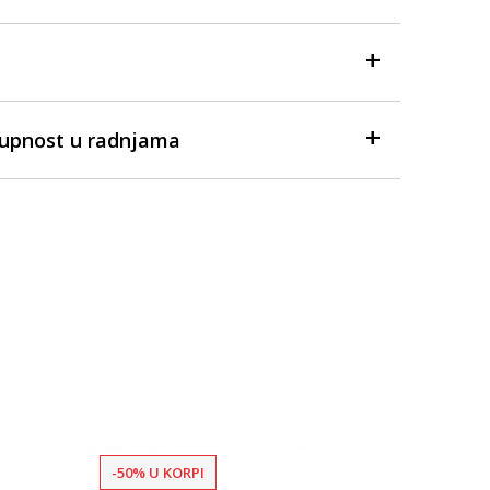
tupnost u radnjama
-50% U KORPI
-50% U 