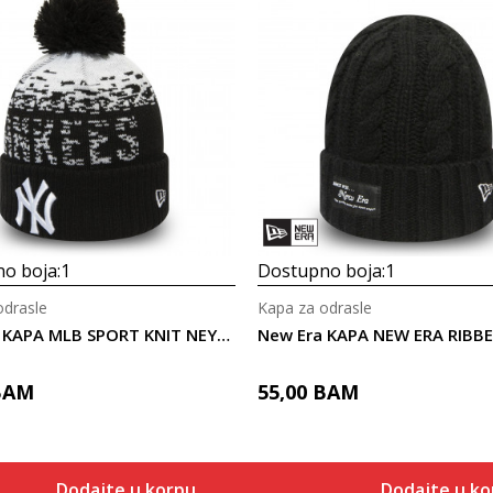
o boja:
1
Dostupno boja:
1
odrasle
Kapa za odrasle
New Era KAPA MLB SPORT KNIT NEYYAN BLKWHI
BAM
55,00
BAM
Dodajte u korpu
Dodajte u ko