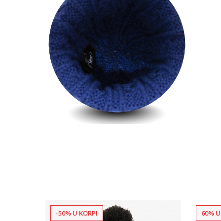
-50% U KORPI
60% U