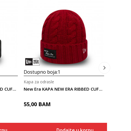
Dostupno
Kapa za od
49,00
B
Dostupno boja:
1
Kapa za odrasle
New Era KAPA NEW ERA RIBBED CUFF KNIT NE BLK
New Era KAPA NEW ERA RIBBED CUFF KNIT NE SCA
55,00
BAM
rpu
Dodajte u korpu