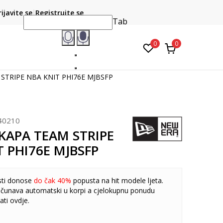
CLICK & COLLECT
atite karticom online i preuzmite u prodavnici po vašem
rijavite se
Registrujte se
do 6 mje
izboru
Tab
0
0
 STRIPE NBA KNIT PHI76E MJBSFP
40210
 KAPA TEAM STRIPE
 PHI76E MJBSFP
sti donose
do čak 40%
popusta na hit modele ljeta.
čunava automatski u korpi a cjelokupnu ponudu
ati
ovdje
.