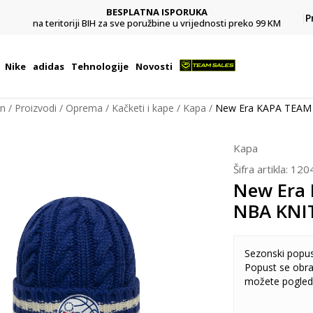
BESPLATNA ISPORUKA
Pl
P
na teritoriji BIH za sve poružbine u vrijednosti preko 99 KM
Nike
adidas
Tehnologije
Novosti
on
Proizvodi
Oprema
Kačketi i kape
Kapa
New Era KAPA TEAM
Kapa
Šifra artikla:
120
New Era
NBA KNIT
Sezonski popu
Popust se obra
možete pogled