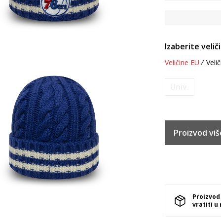
Izaberite velič
Veličine EU
Velič
Univ.
Proizvod viš
Proizvod
vratiti u