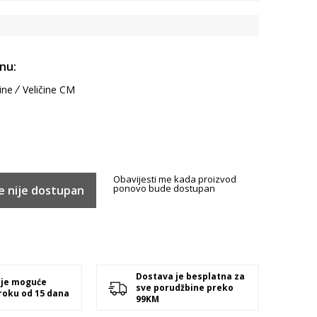
inu:
ine
Veličine CM
Obavijesti me kada proizvod
ponovo bude dostupan
e nije dostupan
Dostava je besplatna za
 je moguće
sve porudžbine preko
 roku od 15 dana
99KM