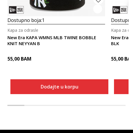
Dostupno boja:
1
Dostupno
Kapa za odrasle
Kapa za od
New Era KAPA WMNS MLB TWINE BOBBLE
New Era K
KNIT NEYYAN B
BLK
55,00
BAM
55,00
BA
Dodajte u korpu