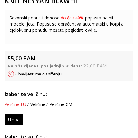
KNIT NEYYAN BLKWHI
Sezonski popusti donose
do čak 40%
popusta na hit
modele ljeta. Popust se obračunava automatski u korpi a
cjelokupnu ponudu možete pogledati
ovdje
.
55,00
BAM
22,00
BAM
Najniža cijena u posljednjih 30 dana:
Obavijesti me o sniženju
Izaberite veličinu:
Veličine EU
Veličine
Veličine CM
Univ.
Izaberite količinu: