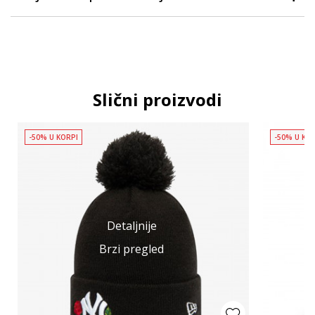
Slični proizvodi
-50% U KORPI
-50% U KO
Detaljnije
Brzi pregled