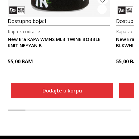
Dostupno boja:
1
Dostupno
Kapa za odrasle
Kapa za od
New Era KAPA WMNS MLB TWINE BOBBLE
New Era 
KNIT NEYYAN B
BLKWHI
55,00
BAM
55,00
BA
Dodajte u korpu