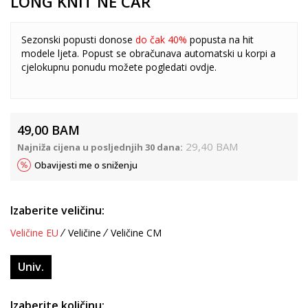
LONG KNIT NE CAR
Sezonski popusti donose
do čak 40%
popusta na hit
modele ljeta. Popust se obračunava automatski u korpi a
cjelokupnu ponudu možete pogledati
ovdje
.
49,00
BAM
29,40
BAM
Najniža cijena u posljednjih 30 dana:
Obavijesti me o sniženju
Izaberite veličinu:
Veličine EU
Veličine
Veličine CM
Univ.
Izaberite količinu: