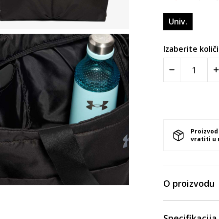
Univ.
Izaberite količ
Proizvod
vratiti u
O proizvodu
Specifikacija