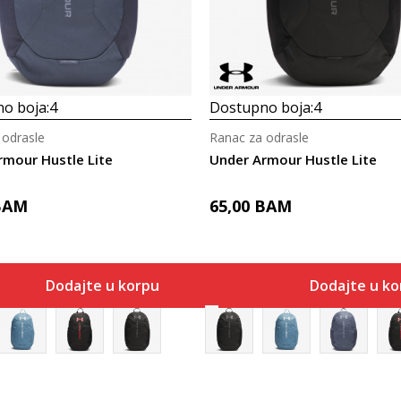
o boja:
4
Dostupno boja:
4
 odrasle
Ranac za odrasle
rmour Hustle Lite
Under Armour Hustle Lite
BAM
65,00
BAM
Dodajte u korpu
Dodajte u ko