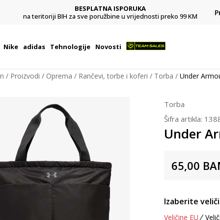
BESPLATNA ISPORUKA
Pl
P
na teritoriji BIH za sve poružbine u vrijednosti preko 99 KM
Nike
adidas
Tehnologije
Novosti
on
Proizvodi
Oprema
Rančevi, torbe i koferi
Torba
Under Armou
Torba
Šifra artikla:
138
Under Ar
65,00
BA
Izaberite velič
Veličine EU
Velič