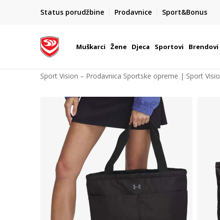
POZOVITE NAS NA : 055/490-400
Status porudžbine
Prodavnice
Sport&Bonus
daj više
Pon-Pet od 9h - 16h
Muškarci
Žene
Djeca
Sportovi
Brendovi
Sport Vision – Prodavnica Sportske opreme | Sport Visi