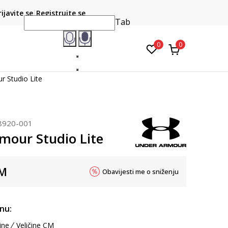
CLICK & COLLECT
atite karticom online i preuzmite u prodavnici po vašem
rijavite se
Registrujte se
do 6 mje
izboru
Tab
0
0
r Studio Lite
8920-001
mour Studio Lite
M
Obavijesti me o sniženju
inu:
ine
Veličine CM