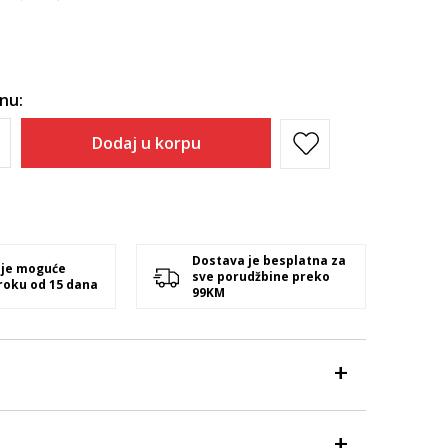
inu:
Dodaj u korpu
Dostava je besplatna za
 je moguće
sve porudžbine preko
 roku od 15 dana
99KM