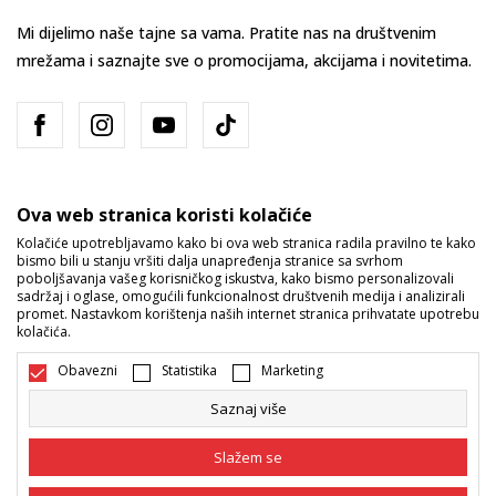
Mi dijelimo naše tajne sa vama. Pratite nas na društvenim
mrežama i saznajte sve o promocijama, akcijama i novitetima.
Ova web stranica koristi kolačiće
Kolačiće upotrebljavamo kako bi ova web stranica radila pravilno te kako
bismo bili u stanju vršiti dalja unapređenja stranice sa svrhom
Bosna i Hercegovina
Promijenite
poboljšavanja vašeg korisničkog iskustva, kako bismo personalizovali
sadržaj i oglase, omogućili funkcionalnost društvenih medija i analizirali
promet. Nastavkom korištenja naših internet stranica prihvatate upotrebu
kolačića.
Obavezni
Statistika
Marketing
Saznaj više
Nastojimo da budemo što precizniji u opisu proizvoda, prikazu slika i
samih cijena, ali ne možemo garantovati da su sve informacije kompletne
Slažem se
i bez grešaka. Svi artikli prikazani na sajtu su dio naše ponude i ne
podrazumijeva da su dostupni u svakom trenutku. Raspoloživost robe