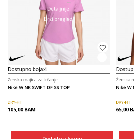
Detaljnije
Brzi pregled
Dostupno boja:
4
Dostupno
Ženska majica za trčanje
Ženska maji
Nike W NK SWIFT DF SS TOP
Nike W N
DRY-FIT
DRY-FIT
105,00
BAM
65,00
BA
Dodajte u korpu