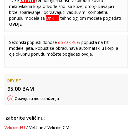
Nike
Dri-FIT
tehnologija koristi visokoučinkovita
mikrovlakna koja odvode znoj sa kože, omogućavajući
brže isparavanje i održavajući vas suvim. Kompletnu
ponudu modela sa
Dri-FIT
tehnologijom možete pogledati
OVDJE
.
Sezonski popusti donose
do čak 40%
popusta na hit
modele ljeta. Popust se obračunava automatski u korpi a
cjelokupnu ponudu možete pogledati
ovdje
.
DRY-FIT
95,00
BAM
Obavijesti me o sniženju
Izaberite veličinu:
Veličine EU
Veličine
Veličine CM