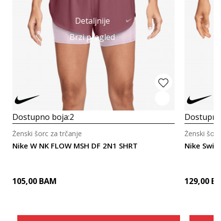
Detaljnije
Brzi pregled
Dostupno boja:
2
Dostupno
Ženski šorc za trčanje
Ženski šorc
Nike W NK FLOW MSH DF 2N1 SHRT
Nike Swif
105,00
BAM
129,00
B