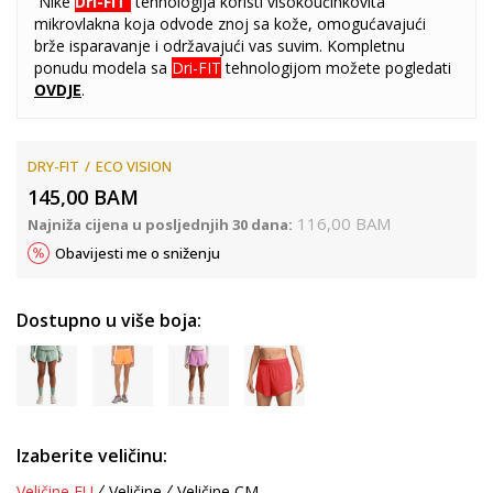
Nike
Dri-FIT
tehnologija koristi visokoučinkovita
mikrovlakna koja odvode znoj sa kože, omogućavajući
brže isparavanje i održavajući vas suvim. Kompletnu
ponudu modela sa
Dri-FIT
tehnologijom možete pogledati
OVDJE
.
DRY-FIT
ECO VISION
145,00
BAM
116,00
BAM
Najniža cijena u posljednjih 30 dana:
Obavijesti me o sniženju
Dostupno u više boja:
Izaberite veličinu:
Veličine EU
Veličine
Veličine CM