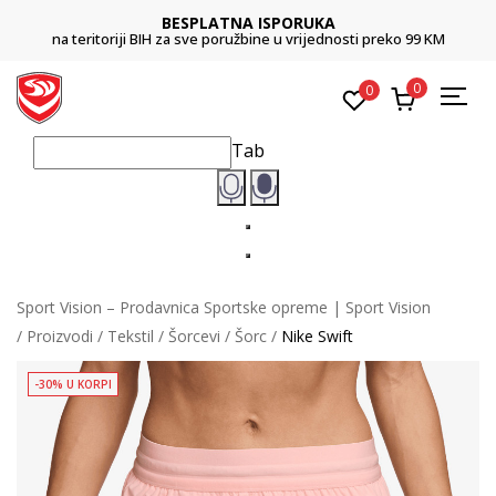
BESPLATNA ISPORUKA
na teritoriji BIH za sve poružbine u vrijednosti preko 99 KM
0
0
Tab
Sport Vision – Prodavnica Sportske opreme | Sport Vision
Proizvodi
Tekstil
Šorcevi
Šorc
Nike Swift
-30% U KORPI