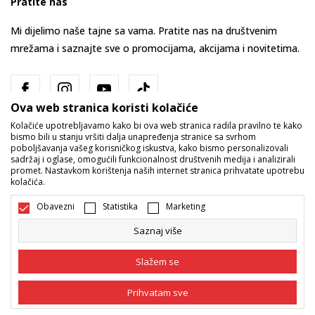
Pratite nas
Mi dijelimo naše tajne sa vama. Pratite nas na društvenim
mrežama i saznajte sve o promocijama, akcijama i novitetima.
Ova web stranica koristi kolačiće
Kolačiće upotrebljavamo kako bi ova web stranica radila pravilno te kako
bismo bili u stanju vršiti dalja unapređenja stranice sa svrhom
poboljšavanja vašeg korisničkog iskustva, kako bismo personalizovali
sadržaj i oglase, omogućili funkcionalnost društvenih medija i analizirali
promet. Nastavkom korištenja naših internet stranica prihvatate upotrebu
Bosna i Hercegovina
Promijenite
kolačića.
Obavezni
Statistika
Marketing
Saznaj više
Slažem se
Nastojimo da budemo što precizniji u opisu proizvoda, prikazu slika i
Prihvatam sve
samih cijena, ali ne možemo garantovati da su sve informacije kompletne
i bez grešaka. Svi artikli prikazani na sajtu su dio naše ponude i ne