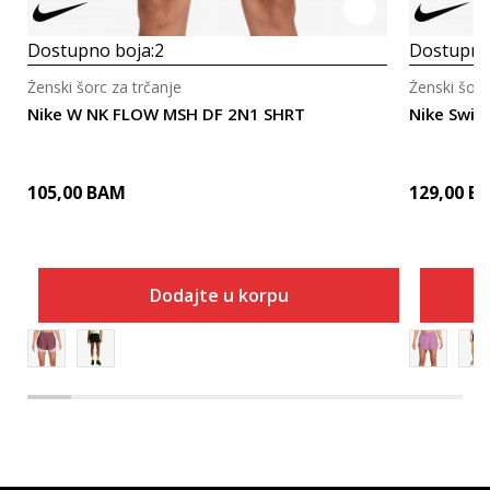
Dostupno boja:
2
Dostupno
Ženski šorc za trčanje
Ženski šorc
Nike W NK FLOW MSH DF 2N1 SHRT
Nike Swif
105,00
BAM
129,00
B
Dodajte u korpu