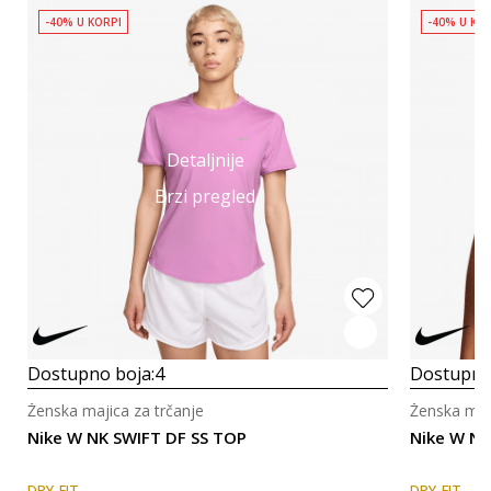
-40% U KORPI
-40% U KO
Detaljnije
Brzi pregled
Dostupno boja:
4
Dostupno
Ženska majica za trčanje
Ženska maji
Nike W NK SWIFT DF SS TOP
Nike W N
DRY-FIT
DRY-FIT