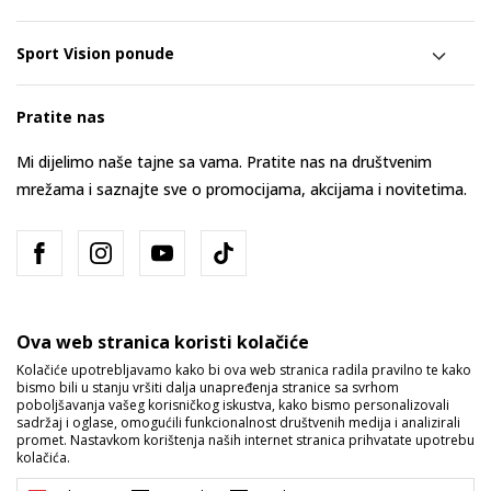
Sport Vision ponude
Pratite nas
Mi dijelimo naše tajne sa vama. Pratite nas na društvenim
mrežama i saznajte sve o promocijama, akcijama i novitetima.
Ova web stranica koristi kolačiće
Kolačiće upotrebljavamo kako bi ova web stranica radila pravilno te kako
bismo bili u stanju vršiti dalja unapređenja stranice sa svrhom
Bosna i Hercegovina
Promijenite
poboljšavanja vašeg korisničkog iskustva, kako bismo personalizovali
sadržaj i oglase, omogućili funkcionalnost društvenih medija i analizirali
promet. Nastavkom korištenja naših internet stranica prihvatate upotrebu
kolačića.