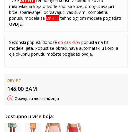
Nike
Dri-FIT
tehnologija koristi visokoučinkovita
mikrovlakna koja odvode znoj sa kože, omogućavajući
brže isparavanje i održavajući vas suvim. Kompletnu
ponudu modela sa
Dri-FIT
tehnologijom možete pogledati
OVDJE
.
Sezonski popusti donose
do čak 40%
popusta na hit
modele ljeta. Popust se obračunava automatski u korpi a
cjelokupnu ponudu možete pogledati
ovdje
.
DRY-FIT
145,00
BAM
Obavijesti me o sniženju
Dostupno u više boja: