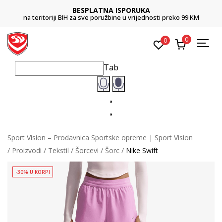
BESPLATNA ISPORUKA
na teritoriji BIH za sve poružbine u vrijednosti preko 99 KM
0
0
Tab
Sport Vision – Prodavnica Sportske opreme | Sport Vision
Proizvodi
Tekstil
Šorcevi
Šorc
Nike Swift
-30% U KORPI