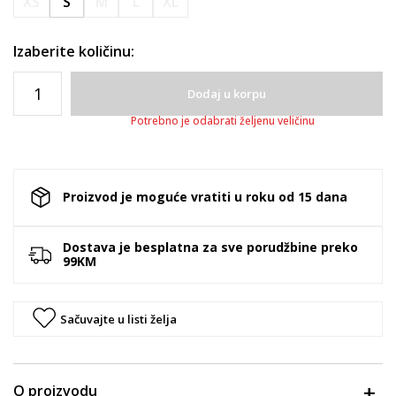
XS
S
M
L
XL
Izaberite količinu:
Dodaj u korpu
Potrebno je odabrati željenu veličinu
Proizvod je moguće vratiti u roku od 15 dana
Dostava je besplatna za sve porudžbine preko
99KM
Sačuvajte u listi želja
O proizvodu