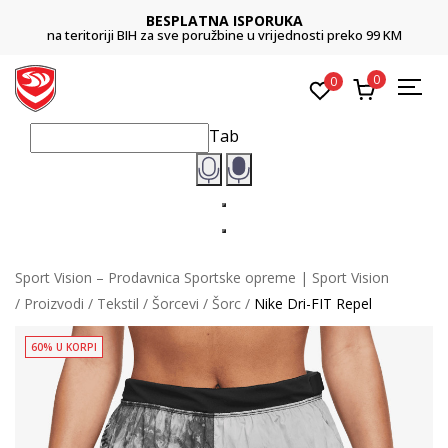
BESPLATNA ISPORUKA
na teritoriji BIH za sve poružbine u vrijednosti preko 99 KM
0
0
Tab
Sport Vision – Prodavnica Sportske opreme | Sport Vision
Proizvodi
Tekstil
Šorcevi
Šorc
Nike Dri-FIT Repel
60% U KORPI