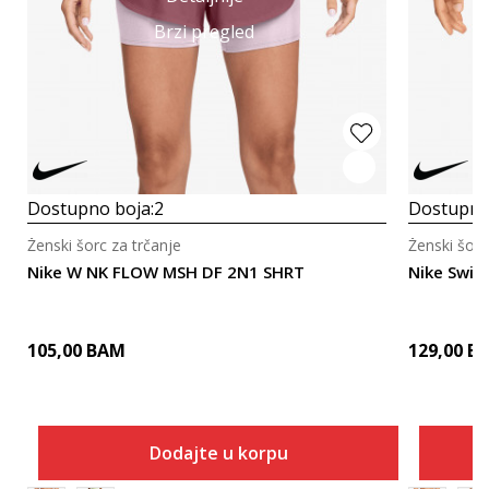
Brzi pregled
Dostupno boja:
2
Dostupno
Ženski šorc za trčanje
Ženski šorc
Nike W NK FLOW MSH DF 2N1 SHRT
Nike Swif
105,00
BAM
129,00
B
Dodajte u korpu