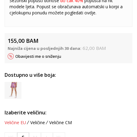
Sezonski popusti donose
do čak 40%
popusta na hit
modele ljeta. Popust se obračunava automatski u korpi a
cjelokupnu ponudu možete pogledati
ovdje
.
155,00
BAM
62,00
BAM
Najniža cijena u posljednjih 30 dana:
Obavijesti me o sniženju
Dostupno u više boja:
Izaberite veličinu:
Veličine EU
Veličine
Veličine CM