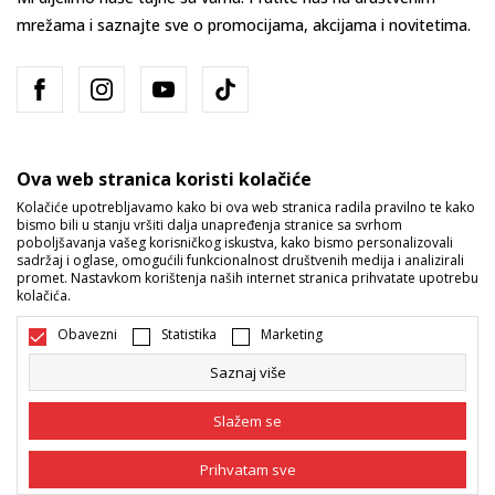
mrežama i saznajte sve o promocijama, akcijama i novitetima.
Ova web stranica koristi kolačiće
Kolačiće upotrebljavamo kako bi ova web stranica radila pravilno te kako
bismo bili u stanju vršiti dalja unapređenja stranice sa svrhom
Bosna i Hercegovina
Promijenite
poboljšavanja vašeg korisničkog iskustva, kako bismo personalizovali
sadržaj i oglase, omogućili funkcionalnost društvenih medija i analizirali
promet. Nastavkom korištenja naših internet stranica prihvatate upotrebu
kolačića.
Obavezni
Statistika
Marketing
Saznaj više
Nastojimo da budemo što precizniji u opisu proizvoda, prikazu slika i
samih cijena, ali ne možemo garantovati da su sve informacije kompletne
Slažem se
i bez grešaka. Svi artikli prikazani na sajtu su dio naše ponude i ne
podrazumijeva da su dostupni u svakom trenutku. Raspoloživost robe
možete provjeriti pozivom na broj 055/490-400.
Prihvatam sve