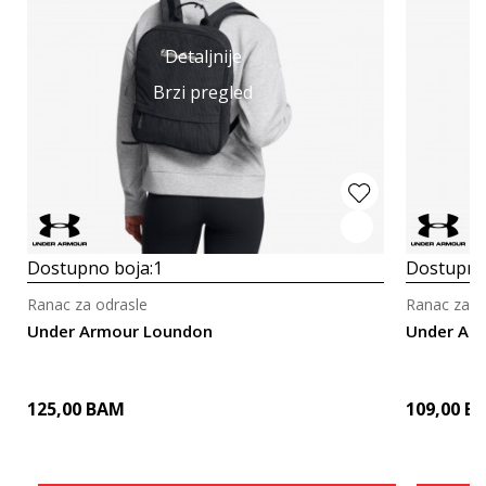
Detaljnije
Brzi pregled
Dostupno boja:
1
Dostupno
Ranac za odrasle
Ranac za o
Under Armour Loundon
Under Ar
125,00
BAM
109,00
B