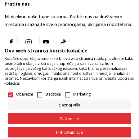
Pratite nas
Mi dijelimo naše tajne sa vama. Pratite nas na društvenim
mrežama i saznajte sve o promocijama, akcijama i novitetima.
Ova web stranica koristi kolačiće
Kolačiće upotrebljavamo kako bi ova web stranica radila pravilno te kako
bismo bili u stanju vršiti dalja unapređenja stranice sa svrhom
poboljšavanja vašeg korisničkog iskustva, kako bismo personalizovali
sadržaj i oglase, omogućili funkcionalnost društvenih medija i analizirali
promet. Nastavkom korištenja naših internet stranica prihvatate upotrebu
Bosna i Hercegovina
Promijenite
kolačića.
Obavezni
Statistika
Marketing
Saznaj više
Slažem se
Nastojimo da budemo što precizniji u opisu proizvoda, prikazu slika i
Prihvatam sve
samih cijena, ali ne možemo garantovati da su sve informacije kompletne
i bez grešaka. Svi artikli prikazani na sajtu su dio naše ponude i ne