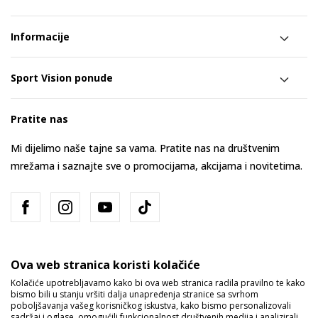
Informacije
Sport Vision ponude
Pratite nas
Mi dijelimo naše tajne sa vama. Pratite nas na društvenim
mrežama i saznajte sve o promocijama, akcijama i novitetima.
Ova web stranica koristi kolačiće
Kolačiće upotrebljavamo kako bi ova web stranica radila pravilno te kako
bismo bili u stanju vršiti dalja unapređenja stranice sa svrhom
Bosna i Hercegovina
Promijenite
poboljšavanja vašeg korisničkog iskustva, kako bismo personalizovali
sadržaj i oglase, omogućili funkcionalnost društvenih medija i analizirali