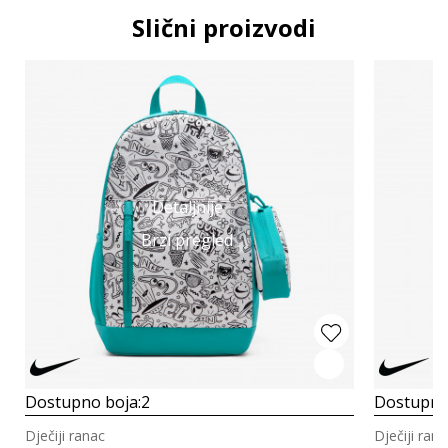
Slični proizvodi
Detaljnije
Brzi pregled
Dostupno boja:
2
Dostupno
Dječiji ranac
Dječiji rana