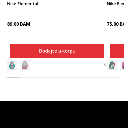
Nike Elemental
Nike Elem
89,00
BAM
75,00
BA
Dodajte u korpu