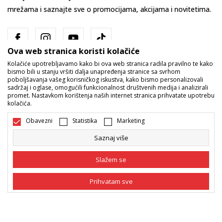
mrežama i saznajte sve o promocijama, akcijama i novitetima.
Ova web stranica koristi kolačiće
Kolačiće upotrebljavamo kako bi ova web stranica radila pravilno te kako
bismo bili u stanju vršiti dalja unapređenja stranice sa svrhom
poboljšavanja vašeg korisničkog iskustva, kako bismo personalizovali
sadržaj i oglase, omogućili funkcionalnost društvenih medija i analizirali
promet. Nastavkom korištenja naših internet stranica prihvatate upotrebu
Bosna i Hercegovina
Promijenite
kolačića.
Obavezni
Statistika
Marketing
Saznaj više
Slažem se
Nastojimo da budemo što precizniji u opisu proizvoda, prikazu slika i
Prihvatam sve
samih cijena, ali ne možemo garantovati da su sve informacije kompletne
i bez grešaka. Svi artikli prikazani na sajtu su dio naše ponude i ne
podrazumijeva da su dostupni u svakom trenutku. Raspoloživost robe
Obavezni
Obavezni kolačići čine stranicu upotrebljivom
možete provjeriti pozivom na broj 055/490-400.
omogućavajući osnovne funkcije kao što su
navigacija stranicom i pristup zaštićenim
©2026
www.sportvision.ba
, Izrada
NB SOFT
. Sva prava zadržana.