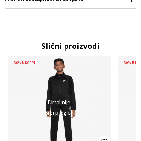
Slični proizvodi
-30% U KORPI
-30% U KO
Detaljnije
Brzi pregled