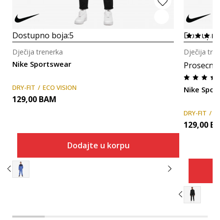
Dostupno boja:
5
Dostupno
Dječija trenerka
Dječija tre
Nike Sportswear
Prosecna
DRY-FIT
ECO VISION
Nike Spor
129,00
BAM
DRY-FIT
E
129,00
B
Dodajte u korpu