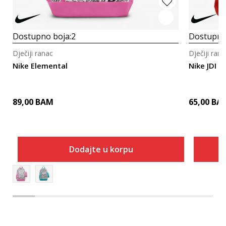
Dostupno boja:
2
Dostupno
Dječiji ranac
Dječiji rana
Nike Elemental
Nike JDI
89,00
BAM
65,00
BA
Dodajte u korpu