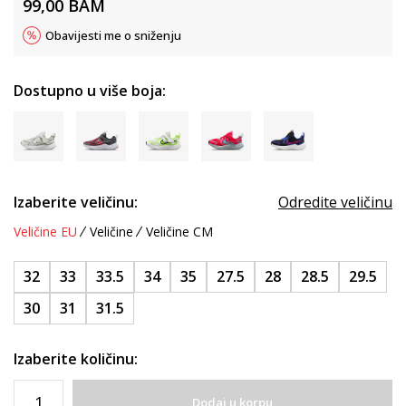
99,00
BAM
Obavijesti me o sniženju
Dostupno u više boja:
Izaberite veličinu:
Odredite veličinu
Veličine EU
Veličine
Veličine CM
32
33
33.5
34
35
27.5
28
28.5
29.5
30
31
31.5
Izaberite količinu:
Dodaj u korpu