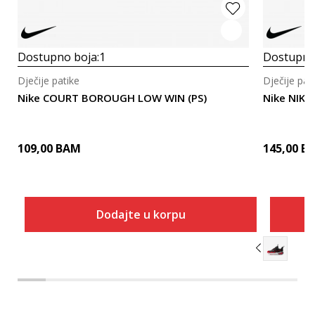
Dostupno boja:
1
Dostupno
Dječije patike
Dječije pat
Nike COURT BOROUGH LOW WIN (PS)
Nike NIKE
109,00
BAM
145,00
B
Dodajte u korpu