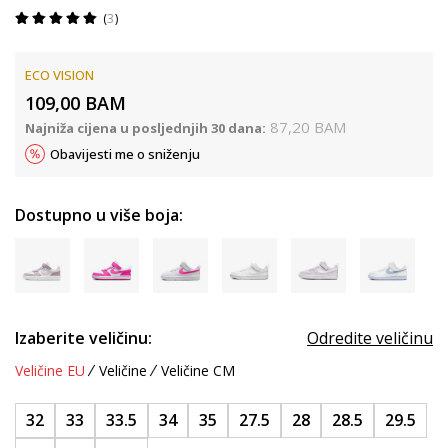
3
ECO VISION
109,00
BAM
87,20
BAM
Najniža cijena u posljednjih 30 dana:
Obavijesti me o sniženju
Dostupno u više boja:
Izaberite veličinu:
Odredite veličinu
Veličine EU
Veličine
Veličine CM
32
33
33.5
34
35
27.5
28
28.5
29.5