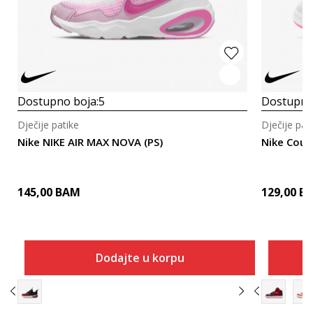
Dostupno boja:
5
Dostupno
Dječije patike
Dječije pat
Nike NIKE AIR MAX NOVA (PS)
Nike Cour
145,00
BAM
129,00
B
Dodajte u korpu