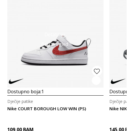
Detaljnije
Brzi pregled
Dostupno boja:
1
Dostupno
Dječije patike
Dječije pat
Nike COURT BOROUGH LOW WIN (PS)
Nike NIKE
109,00
BAM
145,00
B