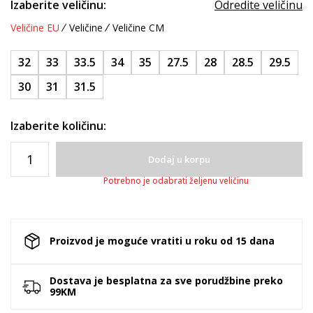
Izaberite veličinu:
Odredite veličinu
Veličine EU
Veličine
Veličine CM
32
33
33.5
34
35
27.5
28
28.5
29.5
30
31
31.5
Izaberite količinu:
Dodaj u korpu
Potrebno je odabrati željenu veličinu
Proizvod je moguće vratiti u roku od 15 dana
Dostava je besplatna za sve porudžbine preko
99KM