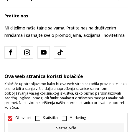
Pratite nas
Mi dijelimo naše tajne sa vama. Pratite nas na društvenim
mrežama i saznajte sve o promocijama, akcijama i novitetima.
Ova web stranica koristi kolačiće
Kolačiće upotrebljavamo kako bi ova web stranica radila pravilno te kako
bismo bili u stanju vršiti dalja unapređenja stranice sa svrhom
Bosna i Hercegovina
Promijenite
poboljšavanja vašeg korisničkog iskustva, kako bismo personalizovali
sadržaj i oglase, omogućili funkcionalnost društvenih medija i analizirali
promet. Nastavkom korištenja naših internet stranica prihvatate upotrebu
kolačića.
Obavezni
Statistika
Marketing
Saznaj više