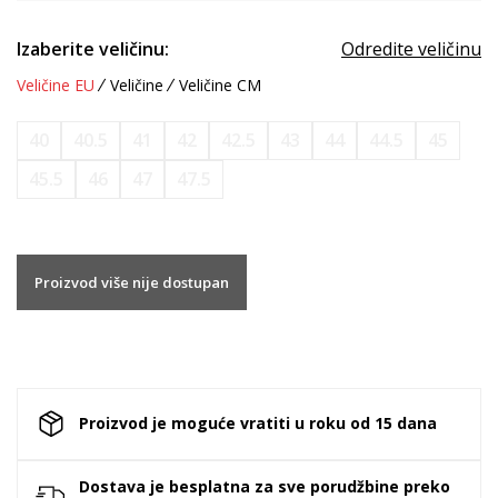
Izaberite veličinu:
Odredite veličinu
Veličine EU
Veličine
Veličine CM
40
40.5
41
42
42.5
43
44
44.5
45
45.5
46
47
47.5
Proizvod više nije dostupan
Proizvod je moguće vratiti u roku od 15 dana
Dostava je besplatna za sve porudžbine preko