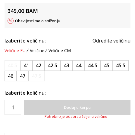
345,00
BAM
Obavijesti me o sniženju
Izaberite veličinu:
Odredite veličinu
Veličine EU
Veličine
Veličine CM
40.5
41
42
42.5
43
44
44.5
45
45.5
46
47
47.5
Izaberite količinu:
Dodaj u korpu
Potrebno je odabrati željenu veličinu