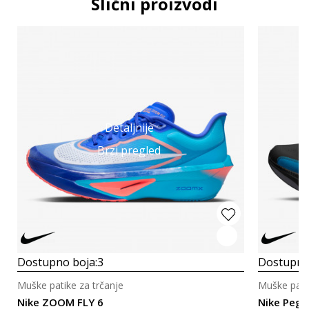
Slični proizvodi
Detaljnije
Brzi pregled
Dostupno boja:
3
Dostupno
Muške patike za trčanje
Muške patik
Nike ZOOM FLY 6
Nike Pega