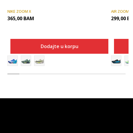
NIKE ZOOM X
AIR ZOOM
365,00
BAM
299,00
B
Dodajte u korpu