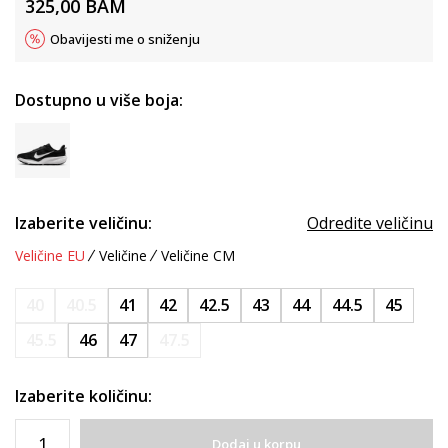
325,00
BAM
Obavijesti me o sniženju
Dostupno u više boja:
Izaberite veličinu:
Odredite veličinu
Veličine EU
Veličine
Veličine CM
40
40.5
41
42
42.5
43
44
44.5
45
45.5
46
47
47.5
Izaberite količinu:
Dodaj u korpu