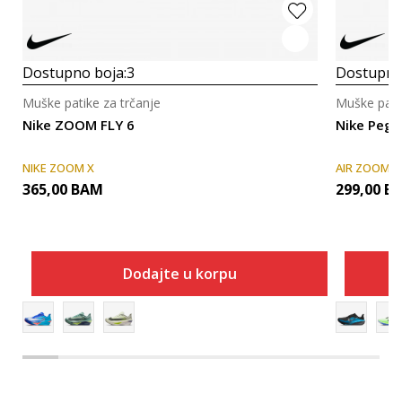
Dostupno boja:
3
Dostupno
Muške patike za trčanje
Muške patik
Nike ZOOM FLY 6
Nike Pega
NIKE ZOOM X
AIR ZOOM
365,00
BAM
299,00
B
Dodajte u korpu