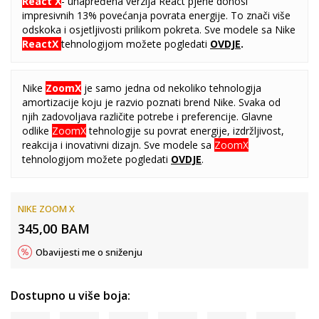
React X
- unapređena verzija React pjene donosi
impresivnih 13% povećanja povrata energije. To znači više
odskoka i osjetljivosti prilikom pokreta. Sve modele sa Nike
ReactX
tehnologijom možete pogledati
OVDJE
.
Nike
ZoomX
je samo jedna od nekoliko tehnologija
amortizacije koju je razvio poznati brend Nike. Svaka od
njih zadovoljava različite potrebe i preferencije. Glavne
odlike
ZoomX
tehnologije su povrat energije, izdržljivost,
reakcija i inovativni dizajn. Sve modele sa
ZoomX
tehnologijom možete pogledati
OVDJE
.
NIKE ZOOM X
345,00
BAM
Obavijesti me o sniženju
Dostupno u više boja: