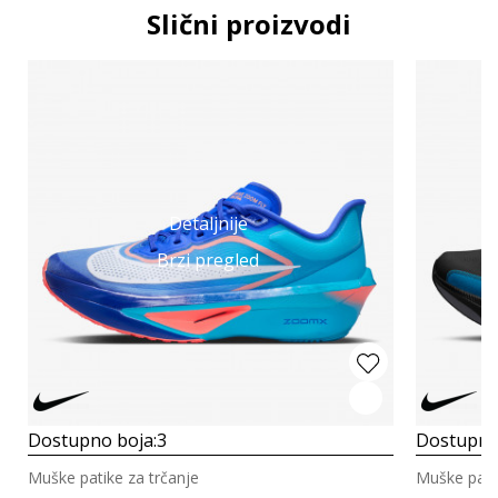
Slični proizvodi
Detaljnije
Brzi pregled
Dostupno boja:
3
Dostupno
Muške patike za trčanje
Muške patik