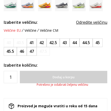
Izaberite veličinu:
Odredite veličinu
Veličine EU
Veličine
Veličine CM
40
40.5
41
42
42.5
43
44
44.5
45
45.5
46
47
47.5
Izaberite količinu:
Dodaj u korpu
Potrebno je odabrati željenu veličinu
Proizvod je moguće vratiti u roku od 15 dana