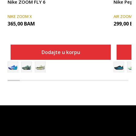
Nike ZOOM FLY 6
Nike Pega
NIKE ZOOM X
AIR ZOOM
365,00
BAM
299,00
B
Dodajte u korpu