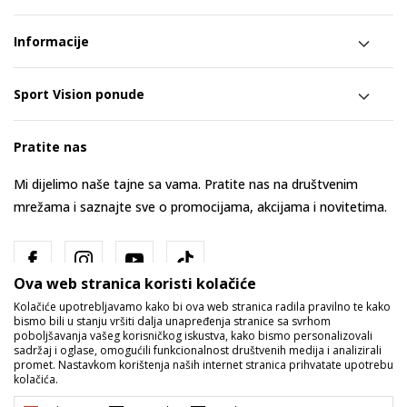
Informacije
Sport Vision ponude
Pratite nas
Mi dijelimo naše tajne sa vama. Pratite nas na društvenim
mrežama i saznajte sve o promocijama, akcijama i novitetima.
Ova web stranica koristi kolačiće
Kolačiće upotrebljavamo kako bi ova web stranica radila pravilno te kako
bismo bili u stanju vršiti dalja unapređenja stranice sa svrhom
poboljšavanja vašeg korisničkog iskustva, kako bismo personalizovali
sadržaj i oglase, omogućili funkcionalnost društvenih medija i analizirali
promet. Nastavkom korištenja naših internet stranica prihvatate upotrebu
Bosna i Hercegovina
Promijenite
kolačića.