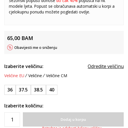
Sezonski popusti donose
do čak 40%
popusta na hit
modele ljeta. Popust se obračunava automatski u korpi a
cjelokupnu ponudu možete pogledati
ovdje
.
65,00
BAM
Obavijesti me o sniženju
Izaberite veličinu:
Odredite veličinu
Veličine EU
Veličine
Veličine CM
36
37.5
38.5
40
Izaberite količinu:
Dodaj u korpu