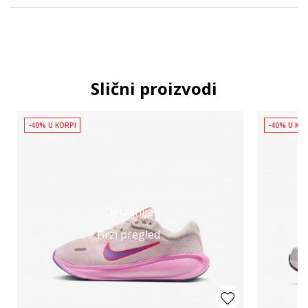
Slični proizvodi
-40% U KORPI
-40% U KO
Detaljnije
Brzi pregled