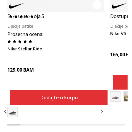
Dostupno boja:
5
Dostupno
Dječije patike
Dječije pat
Nike V5 R
Prosecna ocena
:
Nike Stellar Ride
165,00
B
129,00
BAM
Dodajte u korpu