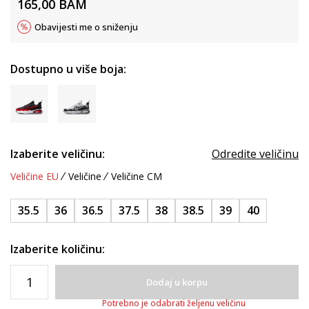
165,00
BAM
Obavijesti me o sniženju
Dostupno u više boja:
Izaberite veličinu:
Odredite veličinu
Veličine EU
Veličine
Veličine CM
35.5
36
36.5
37.5
38
38.5
39
40
Izaberite količinu:
Dodaj u korpu
Potrebno je odabrati željenu veličinu