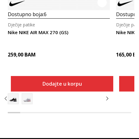
Dostupno boja:
6
Dostupno
Dječije patike
Dječije pat
Nike NIKE AIR MAX 270 (GS)
Nike NIKE
259,00
BAM
165,00
B
Dodajte u korpu