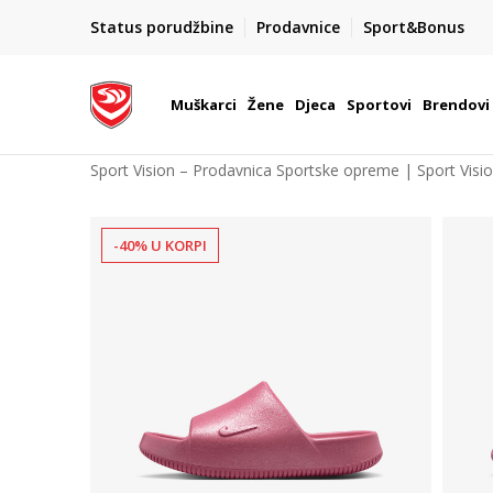
POZOVITE NAS NA : 055/490-400
Status porudžbine
Prodavnice
Sport&Bonus
daj više
Pon-Pet od 9h - 16h
Muškarci
Žene
Djeca
Sportovi
Brendovi
Sport Vision – Prodavnica Sportske opreme | Sport Visi
-40% U KORPI