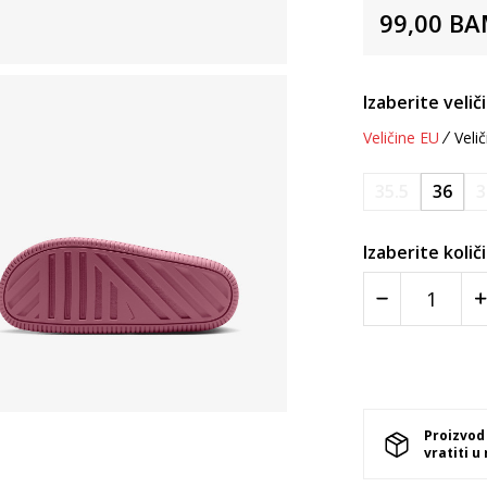
99,00
BA
Izaberite velič
Veličine EU
Velič
35.5
36
3
Izaberite količ
Proizvod
vratiti u