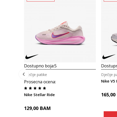
Dostupno boja:
5
Dostupn
Dječije patike
Dječije p
Nike V5
Prosecna ocena
:
165,00
Nike Stellar Ride
129,00
BAM