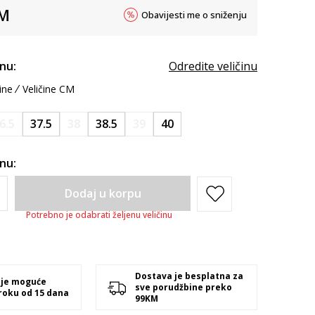
M
Obavijesti me o sniženju
inu:
Odredite veličinu
ine
Veličine CM
6.5
37.5
38
38.5
39
40
inu:
Dodaj u korpu
Potrebno je odabrati željenu veličinu
Dostava je besplatna za
 je moguće
sve porudžbine preko
 roku od 15 dana
99KM