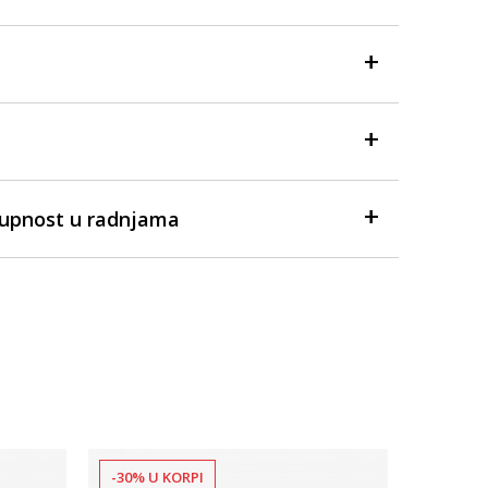
tupnost u radnjama
-30% U KORPI
-30% U 