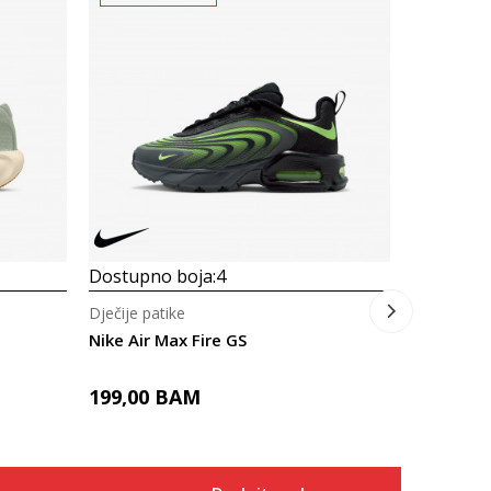
Dostupno
Dječije pat
Prosecna
Nike Air 
ECO VISION
165,00
Dostupno boja:
4
Dječije patike
Nike Air Max Fire GS
199,00
BAM