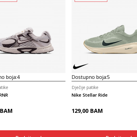
o boja:
4
Dostupno boja:
5
atike
Dječije patike
 RNR
Nike Stellar Ride
BAM
129,00
BAM