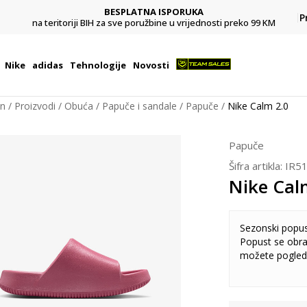
BESPLATNA ISPORUKA
Pl
P
na teritoriji BIH za sve poružbine u vrijednosti preko 99 KM
Nike
adidas
Tehnologije
Novosti
on
Proizvodi
Obuća
Papuče i sandale
Papuče
Nike Calm 2.0
Papuče
Šifra artikla:
IR5
Nike Cal
Sezonski popu
Popust se obra
možete pogled