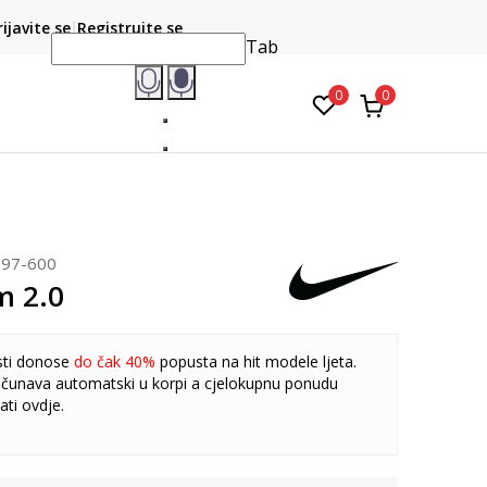
CLICK & COLLECT
atite karticom online i preuzmite u prodavnici po vašem
rijavite se
Registrujte se
do 6 mje
izboru
Tab
0
0
197-600
m 2.0
sti donose
do čak 40%
popusta na hit modele ljeta.
čunava automatski u korpi a cjelokupnu ponudu
ati
ovdje
.