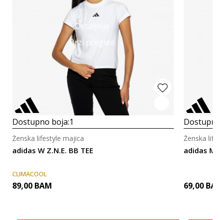
Detaljnije
Brzi pregled
Dostupno boja:
1
Dostupno
Ženska lifestyle majica
Ženska life
adidas W Z.N.E. BB TEE
adidas MIN
CLIMACOOL
89,00
BAM
69,00
BA