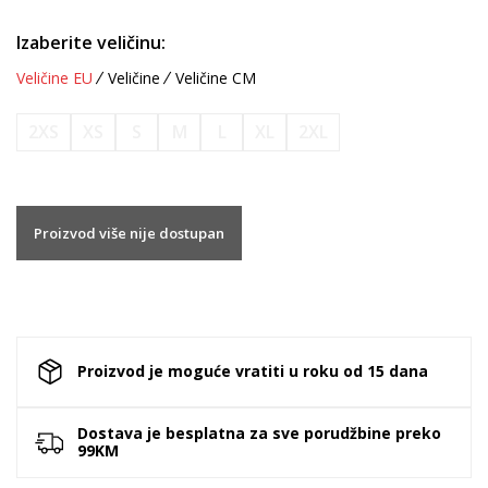
Izaberite veličinu:
Veličine EU
Veličine
Veličine CM
2XS
XS
S
M
L
XL
2XL
Proizvod više nije dostupan
Proizvod je moguće vratiti u roku od 15 dana
Dostava je besplatna za sve porudžbine preko
99KM