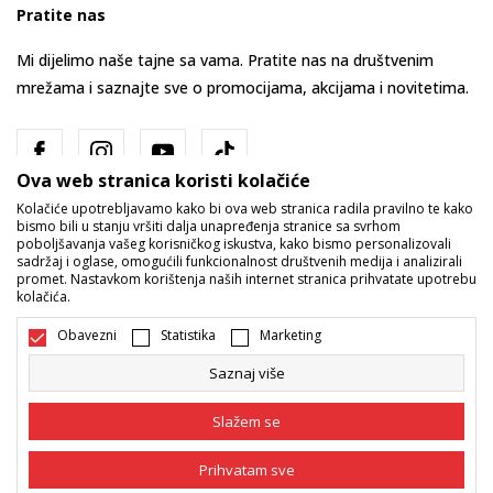
Pratite nas
Mi dijelimo naše tajne sa vama. Pratite nas na društvenim
mrežama i saznajte sve o promocijama, akcijama i novitetima.
Ova web stranica koristi kolačiće
Kolačiće upotrebljavamo kako bi ova web stranica radila pravilno te kako
bismo bili u stanju vršiti dalja unapređenja stranice sa svrhom
poboljšavanja vašeg korisničkog iskustva, kako bismo personalizovali
sadržaj i oglase, omogućili funkcionalnost društvenih medija i analizirali
promet. Nastavkom korištenja naših internet stranica prihvatate upotrebu
Bosna i Hercegovina
Promijenite
kolačića.
Obavezni
Statistika
Marketing
Saznaj više
Slažem se
Nastojimo da budemo što precizniji u opisu proizvoda, prikazu slika i
Prihvatam sve
samih cijena, ali ne možemo garantovati da su sve informacije kompletne
i bez grešaka. Svi artikli prikazani na sajtu su dio naše ponude i ne