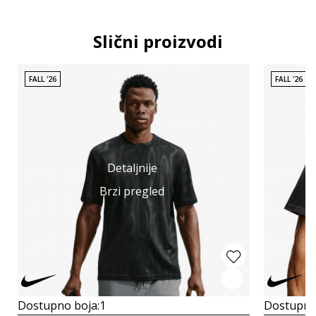
Slični proizvodi
FALL '26
FALL '26
Detaljnije
Brzi pregled
Dostupno boja:
1
Dostupno