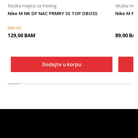
Muška majica za trening
Muška maji
Nike M NK DF NAC PRMRY SS TOP DBOSS
Nike M NK
DRY-FIT
129,00
BAM
89,00
BA
Dodajte u korpu