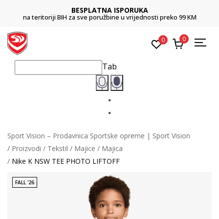
BESPLATNA ISPORUKA
na teritoriji BIH za sve poružbine u vrijednosti preko 99 KM
0
0
Tab
Sport Vision – Prodavnica Sportske opreme | Sport Vision
Proizvodi
Tekstil
Majice
Majica
Nike K NSW TEE PHOTO LIFTOFF
FALL '26